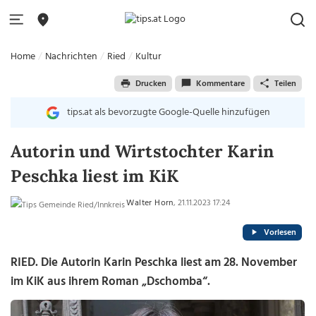
Home
Nachrichten
Ried
Kultur
Drucken
Kommentare
Teilen
tips.at als bevorzugte Google-Quelle hinzufügen
Autorin und Wirtstochter Karin
Peschka liest im KiK
Walter Horn
, 21.11.2023 17:24
Vorlesen
RIED.
Die Autorin Karin Peschka liest am 28. November
im KiK aus ihrem Roman „Dschomba“.