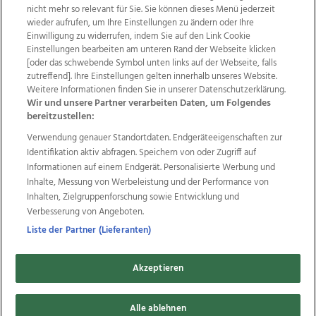
nicht mehr so relevant für Sie. Sie können dieses Menü jederzeit
wieder aufrufen, um Ihre Einstellungen zu ändern oder Ihre
Einwilligung zu widerrufen, indem Sie auf den Link Cookie
Einstellungen bearbeiten am unteren Rand der Webseite klicken
Wir über uns
Mediadaten
Kontakt
Jobs
[oder das schwebende Symbol unten links auf der Webseite, falls
Datenschutz
Impressum
AGB Anzeigekunden
zutreffend]. Ihre Einstellungen gelten innerhalb unseres Website.
Weitere Informationen finden Sie in unserer Datenschutzerklärung.
AGB Website
Ehrenkodex
Politische Werbung
Wir und unsere Partner verarbeiten Daten, um Folgendes
bereitzustellen:
Verwendung genauer Standortdaten. Endgeräteeigenschaften zur
Weitere Angebote des Medienhauses Wimmer
Identifikation aktiv abfragen. Speichern von oder Zugriff auf
TV1
di-mog-i.at
OÖNow
Ischler Woche
Informationen auf einem Endgerät. Personalisierte Werbung und
Life Radio
OÖNachrichten
OÖN Immobilien
Inhalte, Messung von Werbeleistung und der Performance von
OÖN Karriere
OÖN Reise
Promenaden Galerien
Inhalten, Zielgruppenforschung sowie Entwicklung und
Regionaljobs
wasistlos.at
wirtrauern.at
Verbesserung von Angeboten.
Liste der Partner (Lieferanten)
Akzeptieren
Copyrights © 2026 Tips Zeitungs GmbH & Co KG
developed by
11x11.net
Alle ablehnen