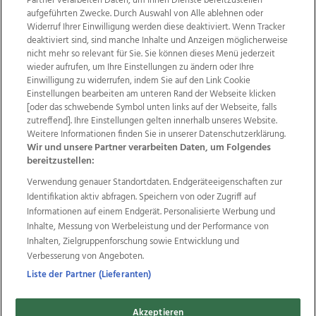
Partner verarbeiten Daten, um Ihnen Dienste bereitzustellen“
aufgeführten Zwecke. Durch Auswahl von Alle ablehnen oder
Widerruf Ihrer Einwilligung werden diese deaktiviert. Wenn Tracker
deaktiviert sind, sind manche Inhalte und Anzeigen möglicherweise
nicht mehr so relevant für Sie. Sie können dieses Menü jederzeit
wieder aufrufen, um Ihre Einstellungen zu ändern oder Ihre
Einwilligung zu widerrufen, indem Sie auf den Link Cookie
Einstellungen bearbeiten am unteren Rand der Webseite klicken
Wir über uns
Mediadaten
Kontakt
Jobs
[oder das schwebende Symbol unten links auf der Webseite, falls
Datenschutz
Impressum
AGB Anzeigekunden
zutreffend]. Ihre Einstellungen gelten innerhalb unseres Website.
AGB Website
Ehrenkodex
Politische Werbung
Weitere Informationen finden Sie in unserer Datenschutzerklärung.
Wir und unsere Partner verarbeiten Daten, um Folgendes
bereitzustellen:
Weitere Angebote des Medienhauses Wimmer
Verwendung genauer Standortdaten. Endgeräteeigenschaften zur
Identifikation aktiv abfragen. Speichern von oder Zugriff auf
TV1
di-mog-i.at
OÖNow
Ischler Woche
Informationen auf einem Endgerät. Personalisierte Werbung und
Life Radio
OÖNachrichten
OÖN Immobilien
Inhalte, Messung von Werbeleistung und der Performance von
OÖN Karriere
OÖN Reise
Promenaden Galerien
Inhalten, Zielgruppenforschung sowie Entwicklung und
Regionaljobs
wasistlos.at
wirtrauern.at
Verbesserung von Angeboten.
Liste der Partner (Lieferanten)
Copyrights © 2026 Tips Zeitungs GmbH & Co KG
Akzeptieren