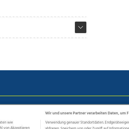
chutz
Impressum
AGB Anzeigekunden
AGB Website
Eh
Wir und unsere Partner verarbeiten Daten, um F
aten wie
Verwendung genauer Standortdaten. Endgeräteeigensc
hl von Akzeptieren
abfragen. Speichern von oder Zugriff auf Information