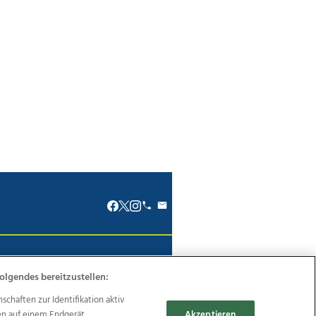
renkodex
Politische Werbung
olgendes bereitzustellen:
haften zur Identifikation aktiv
en auf einem Endgerät.
Akzeptieren