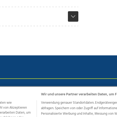
chutz
Impressum
AGB Anzeigekunden
AGB Website
Eh
Wir und unsere Partner verarbeiten Daten, um F
aten wie
Verwendung genauer Standortdaten. Endgeräteeigensc
hl von Akzeptieren
abfragen. Speichern von oder Zugriff auf Information
ere Angebote des Medienhauses Wimmer
 verarbeiten Daten, um
Personalisierte Werbung und Inhalte, Messung von 