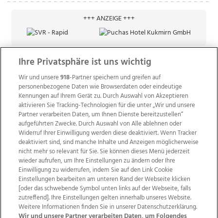
+++ ANZEIGE +++
Ihre Privatsphäre ist uns wichtig
Wir und unsere
918
-Partner speichern und greifen auf
personenbezogene Daten wie Browserdaten oder eindeutige
Kennungen auf Ihrem Gerät zu. Durch Auswahl von Akzeptieren
aktivieren Sie Tracking-Technologien für die unter „Wir und unsere
Partner verarbeiten Daten, um Ihnen Dienste bereitzustellen“
aufgeführten Zwecke. Durch Auswahl von Alle ablehnen oder
Widerruf Ihrer Einwilligung werden diese deaktiviert. Wenn Tracker
deaktiviert sind, sind manche Inhalte und Anzeigen möglicherweise
nicht mehr so relevant für Sie. Sie können dieses Menü jederzeit
wieder aufrufen, um Ihre Einstellungen zu ändern oder Ihre
Einwilligung zu widerrufen, indem Sie auf den Link Cookie
Einstellungen bearbeiten am unteren Rand der Webseite klicken
Wir über uns
Mediadaten
Kontakt
Jobs
[oder das schwebende Symbol unten links auf der Webseite, falls
Datenschutz
Impressum
AGB Anzeigekunden
zutreffend]. Ihre Einstellungen gelten innerhalb unseres Website.
AGB Website
Ehrenkodex
Politische Werbung
Weitere Informationen finden Sie in unserer Datenschutzerklärung.
Wir und unsere Partner verarbeiten Daten, um Folgendes