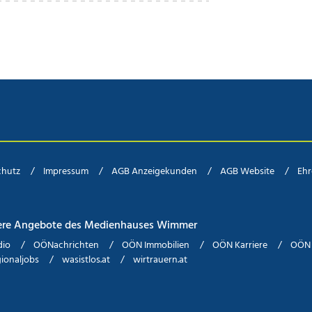
chutz
Impressum
AGB Anzeigekunden
AGB Website
Eh
ere Angebote des Medienhauses Wimmer
dio
OÖNachrichten
OÖN Immobilien
OÖN Karriere
OÖN 
ionaljobs
wasistlos.at
wirtrauern.at