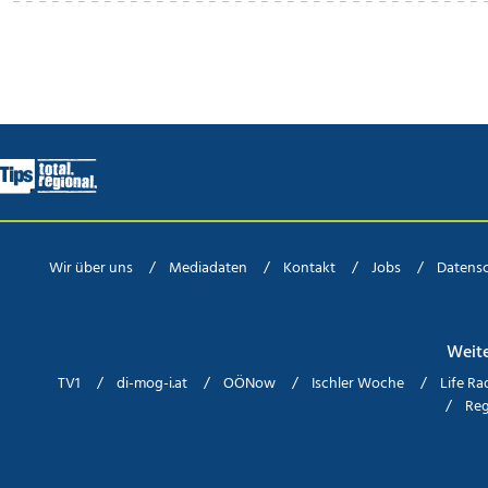
Wir über uns
Mediadaten
Kontakt
Jobs
Datens
Weit
TV1
di-mog-i.at
OÖNow
Ischler Woche
Life Ra
Reg