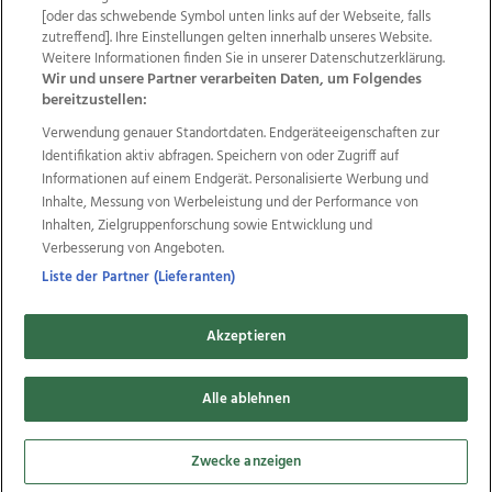
Wir über uns
Mediadaten
Kontakt
Jobs
[oder das schwebende Symbol unten links auf der Webseite, falls
Datenschutz
Impressum
AGB Anzeigekunden
zutreffend]. Ihre Einstellungen gelten innerhalb unseres Website.
Weitere Informationen finden Sie in unserer Datenschutzerklärung.
AGB Website
Ehrenkodex
Politische Werbung
Wir und unsere Partner verarbeiten Daten, um Folgendes
bereitzustellen:
Verwendung genauer Standortdaten. Endgeräteeigenschaften zur
Weitere Angebote des Medienhauses Wimmer
Identifikation aktiv abfragen. Speichern von oder Zugriff auf
TV1
di-mog-i.at
OÖNow
Ischler Woche
Informationen auf einem Endgerät. Personalisierte Werbung und
Life Radio
OÖNachrichten
OÖN Immobilien
Inhalte, Messung von Werbeleistung und der Performance von
OÖN Karriere
OÖN Reise
Promenaden Galerien
Inhalten, Zielgruppenforschung sowie Entwicklung und
Regionaljobs
wasistlos.at
wirtrauern.at
Verbesserung von Angeboten.
Liste der Partner (Lieferanten)
Akzeptieren
Copyrights © 2026 Tips Zeitungs GmbH & Co KG
developed by
11x11.net
Alle ablehnen
Cookie Einstellungen bearbeiten
Zwecke anzeigen