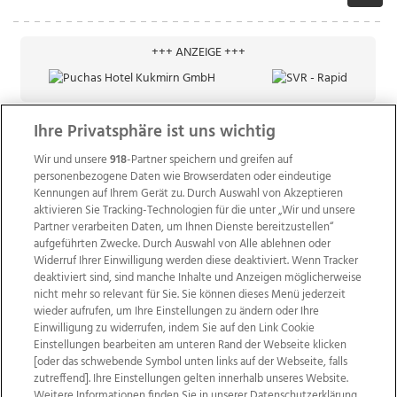
+++ ANZEIGE +++
Ihre Privatsphäre ist uns wichtig
Wir und unsere
918
-Partner speichern und greifen auf
personenbezogene Daten wie Browserdaten oder eindeutige
Kennungen auf Ihrem Gerät zu. Durch Auswahl von Akzeptieren
aktivieren Sie Tracking-Technologien für die unter „Wir und unsere
Partner verarbeiten Daten, um Ihnen Dienste bereitzustellen“
aufgeführten Zwecke. Durch Auswahl von Alle ablehnen oder
Widerruf Ihrer Einwilligung werden diese deaktiviert. Wenn Tracker
deaktiviert sind, sind manche Inhalte und Anzeigen möglicherweise
nicht mehr so relevant für Sie. Sie können dieses Menü jederzeit
wieder aufrufen, um Ihre Einstellungen zu ändern oder Ihre
Einwilligung zu widerrufen, indem Sie auf den Link Cookie
Einstellungen bearbeiten am unteren Rand der Webseite klicken
Wir über uns
Mediadaten
Kontakt
Jobs
[oder das schwebende Symbol unten links auf der Webseite, falls
Datenschutz
Impressum
AGB Anzeigekunden
zutreffend]. Ihre Einstellungen gelten innerhalb unseres Website.
AGB Website
Ehrenkodex
Politische Werbung
Weitere Informationen finden Sie in unserer Datenschutzerklärung.