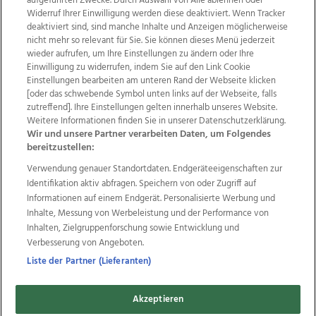
aufgeführten Zwecke. Durch Auswahl von Alle ablehnen oder
Widerruf Ihrer Einwilligung werden diese deaktiviert. Wenn Tracker
deaktiviert sind, sind manche Inhalte und Anzeigen möglicherweise
nicht mehr so relevant für Sie. Sie können dieses Menü jederzeit
wieder aufrufen, um Ihre Einstellungen zu ändern oder Ihre
Einwilligung zu widerrufen, indem Sie auf den Link Cookie
Einstellungen bearbeiten am unteren Rand der Webseite klicken
Wir über uns
Mediadaten
Kontakt
Jobs
[oder das schwebende Symbol unten links auf der Webseite, falls
Datenschutz
Impressum
AGB Anzeigekunden
zutreffend]. Ihre Einstellungen gelten innerhalb unseres Website.
AGB Website
Ehrenkodex
Politische Werbung
Weitere Informationen finden Sie in unserer Datenschutzerklärung.
Wir und unsere Partner verarbeiten Daten, um Folgendes
bereitzustellen:
Weitere Angebote des Medienhauses Wimmer
Verwendung genauer Standortdaten. Endgeräteeigenschaften zur
Identifikation aktiv abfragen. Speichern von oder Zugriff auf
TV1
di-mog-i.at
OÖNow
Ischler Woche
Informationen auf einem Endgerät. Personalisierte Werbung und
Life Radio
OÖNachrichten
OÖN Immobilien
Inhalte, Messung von Werbeleistung und der Performance von
OÖN Karriere
OÖN Reise
Promenaden Galerien
Inhalten, Zielgruppenforschung sowie Entwicklung und
Regionaljobs
wasistlos.at
wirtrauern.at
Verbesserung von Angeboten.
Liste der Partner (Lieferanten)
Copyrights © 2026 Tips Zeitungs GmbH & Co KG
Akzeptieren