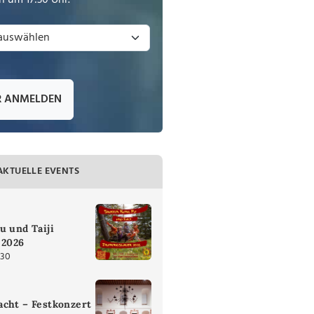
 um 17:30 Uhr.
R ANMELDEN
AKTUELLE EVENTS
u und Taiji
 2026
:30
cht – Festkonzert