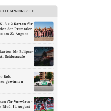
UELLE GEWINNSPIELE
 3 x 2 Karten für
eier der Pramtaler
e am 22. August
ikarten für Eclipse-
st, Schlosscafe
ro Bolt
 zu gewinnen
ten für Vorwärts -
 Ried, 11. August