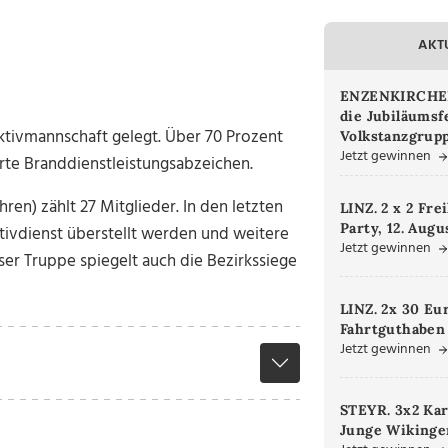
AKT
ENZENKIRCHEN.
die Jubiläumsf
ktivmannschaft gelegt. Über 70 Prozent
Volkstanzgrupp
Jetzt gewinnen
rte Branddienstleistungsabzeichen.
ren) zählt 27 Mitglieder. In den letzten
LINZ. 2 x 2 Fre
Party, 12. Augu
ktivdienst überstellt werden und weitere
Jetzt gewinnen
ser Truppe spiegelt auch die Bezirkssiege
LINZ. 2x 30 Eu
Fahrtguthaben
Jetzt gewinnen
STEYR. 3x2 Kar
Junge Wikinger