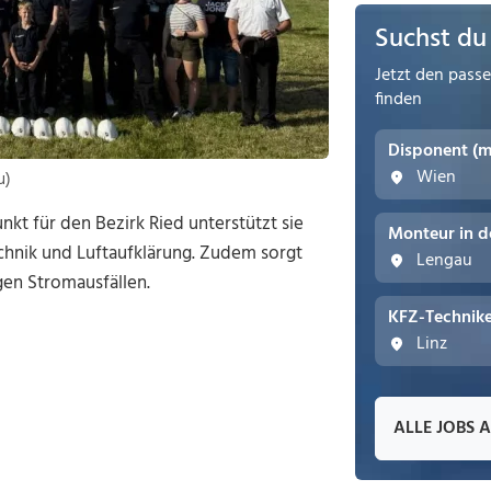
Suchst du
Jetzt den pass
finden
Disponent (
Wien
u)
t für den Bezirk Ried unterstützt sie
Monteur in d
chnik und Luftaufklärung. Zudem sorgt
Lengau
gen Stromausfällen.
KFZ-Technike
Linz
ALLE JOBS 