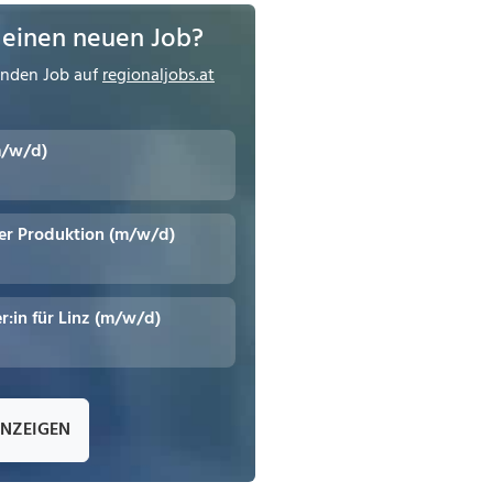
 einen neuen Job?
enden Job auf
regionaljobs.at
m/w/d)
er Produktion (m/w/d)
r:in für Linz (m/w/d)
ANZEIGEN