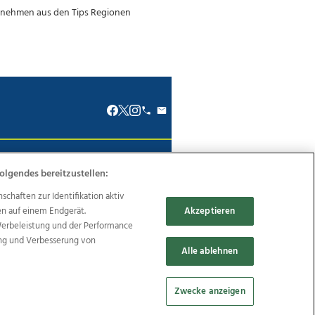
renkodex
Politische Werbung
olgendes bereitzustellen:
haften zur Identifikation aktiv
en auf einem Endgerät.
Akzeptieren
Werbeleistung und der Performance
ung und Verbesserung von
Reise
Promenaden Galerien
Alle ablehnen
Zwecke anzeigen