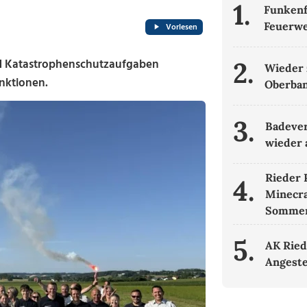
1.
Funkenf
Feuerwe
Vorlesen
d Katastrophenschutzaufgaben
2.
Wieder 
nktionen.
Oberban
3.
Badever
wieder 
Rieder 
4.
Minecr
Sommer
5.
AK Ried
Angeste