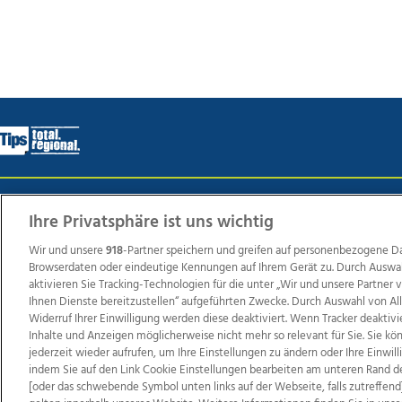
Wir über uns
Mediadaten
Kontakt
Jobs
Datens
Ihre Privatsphäre ist uns wichtig
Wir und unsere
918
-Partner speichern und greifen auf personenbezogene D
Browserdaten oder eindeutige Kennungen auf Ihrem Gerät zu. Durch Auswa
Weit
aktivieren Sie Tracking-Technologien für die unter „Wir und unsere Partner
Ihnen Dienste bereitzustellen“ aufgeführten Zwecke. Durch Auswahl von Al
TV1
di-mog-i.at
OÖNow
Ischler Woche
Life Ra
Widerruf Ihrer Einwilligung werden diese deaktiviert. Wenn Tracker deaktivi
Reg
Inhalte und Anzeigen möglicherweise nicht mehr so relevant für Sie. Sie k
jederzeit wieder aufrufen, um Ihre Einstellungen zu ändern oder Ihre Einwil
indem Sie auf den Link Cookie Einstellungen bearbeiten am unteren Rand d
[oder das schwebende Symbol unten links auf der Webseite, falls zutreffend]