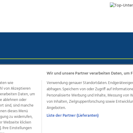
chutz
Impressum
AGB Anzeigekunden
AGB Website
Eh
Wir und unsere Partner verarbeiten Daten, um F
aten wie
Verwendung genauer Standortdaten. Endgeräteeigensc
hl von Akzeptieren
abfragen. Speichern von oder Zugriff auf Information
ere Angebote des Medienhauses Wimmer
 verarbeiten Daten, um
Personalisierte Werbung und Inhalte, Messung von 
le ablehnen oder
von Inhalten, Zielgruppenforschung sowie Entwickl
dio
OÖNachrichten
OÖN Immobilien
OÖN Karriere
OÖN 
ert sind, sind manche
Angeboten.
ionaljobs
wasistlos.at
wirtrauern.at
önnen dieses Menü
Liste der Partner (Lieferanten)
ligung zu widerrufen,
er Webseite klicken
. Ihre Einstellungen