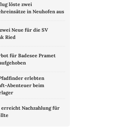
lug löste zwei
hreinsätze in Neuhofen aus
zwei Neue für die SV
k Ried
bot für Badesee Pramet
aufgehoben
Pfadfinder erlebten
aft-Abenteuer beim
lager
 erreicht Nachzahlung für
llte