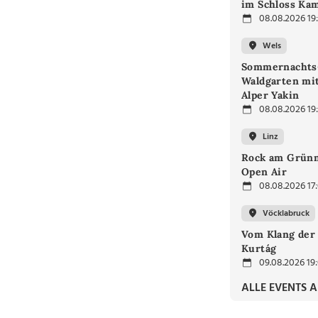
im Schloss Ka
08.08.2026 19
Wels
Sommernachts
Waldgarten mi
Alper Yakin
08.08.2026 19
Linz
Rock am Grünm
Open Air
08.08.2026 17
Vöcklabruck
Vom Klang der 
Kurtág
09.08.2026 19
ALLE EVENTS 