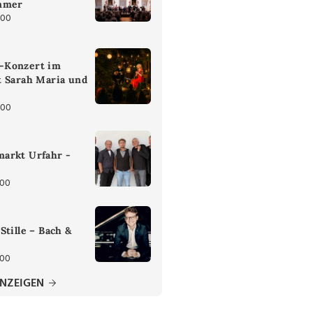
mmer
:00
-Konzert im
t Sarah Maria und
:00
arkt Urfahr -
:00
Stille – Bach &
:00
ANZEIGEN