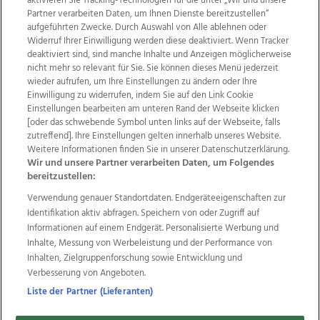
aktivieren Sie Tracking-Technologien für die unter „Wir und unsere
Partner verarbeiten Daten, um Ihnen Dienste bereitzustellen“
aufgeführten Zwecke. Durch Auswahl von Alle ablehnen oder
Widerruf Ihrer Einwilligung werden diese deaktiviert. Wenn Tracker
deaktiviert sind, sind manche Inhalte und Anzeigen möglicherweise
nicht mehr so relevant für Sie. Sie können dieses Menü jederzeit
wieder aufrufen, um Ihre Einstellungen zu ändern oder Ihre
Einwilligung zu widerrufen, indem Sie auf den Link Cookie
Einstellungen bearbeiten am unteren Rand der Webseite klicken
Wir über uns
Mediadaten
Kontakt
Jobs
[oder das schwebende Symbol unten links auf der Webseite, falls
zutreffend]. Ihre Einstellungen gelten innerhalb unseres Website.
Datenschutz
Impressum
AGB Anzeigekunden
Weitere Informationen finden Sie in unserer Datenschutzerklärung.
AGB Website
Ehrenkodex
Politische Werbung
Wir und unsere Partner verarbeiten Daten, um Folgendes
bereitzustellen:
Verwendung genauer Standortdaten. Endgeräteeigenschaften zur
Weitere Angebote des Medienhauses Wimmer
Identifikation aktiv abfragen. Speichern von oder Zugriff auf
TV1
di-mog-i.at
OÖNow
Ischler Woche
Informationen auf einem Endgerät. Personalisierte Werbung und
Life Radio
OÖNachrichten
OÖN Immobilien
Inhalte, Messung von Werbeleistung und der Performance von
OÖN Karriere
OÖN Reise
Promenaden Galerien
Inhalten, Zielgruppenforschung sowie Entwicklung und
Regionaljobs
wasistlos.at
wirtrauern.at
Verbesserung von Angeboten.
Liste der Partner (Lieferanten)