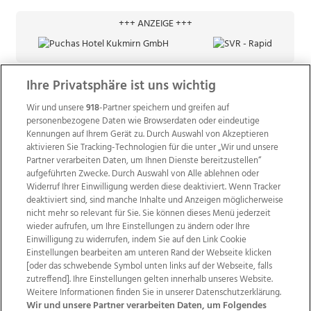
+++ ANZEIGE +++
Ihre Privatsphäre ist uns wichtig
Wir und unsere
918
-Partner speichern und greifen auf
personenbezogene Daten wie Browserdaten oder eindeutige
Kennungen auf Ihrem Gerät zu. Durch Auswahl von Akzeptieren
aktivieren Sie Tracking-Technologien für die unter „Wir und unsere
Partner verarbeiten Daten, um Ihnen Dienste bereitzustellen“
aufgeführten Zwecke. Durch Auswahl von Alle ablehnen oder
Widerruf Ihrer Einwilligung werden diese deaktiviert. Wenn Tracker
deaktiviert sind, sind manche Inhalte und Anzeigen möglicherweise
nicht mehr so relevant für Sie. Sie können dieses Menü jederzeit
wieder aufrufen, um Ihre Einstellungen zu ändern oder Ihre
Einwilligung zu widerrufen, indem Sie auf den Link Cookie
Einstellungen bearbeiten am unteren Rand der Webseite klicken
Wir über uns
Mediadaten
Kontakt
Jobs
[oder das schwebende Symbol unten links auf der Webseite, falls
Datenschutz
Impressum
AGB Anzeigekunden
zutreffend]. Ihre Einstellungen gelten innerhalb unseres Website.
AGB Website
Ehrenkodex
Politische Werbung
Weitere Informationen finden Sie in unserer Datenschutzerklärung.
Wir und unsere Partner verarbeiten Daten, um Folgendes