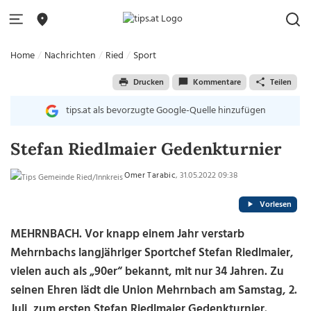
Home
Nachrichten
Ried
Sport
Drucken
Kommentare
Teilen
tips.at als bevorzugte Google-Quelle hinzufügen
Stefan Riedlmaier Gedenkturnier
Omer Tarabic
, 31.05.2022 09:38
Vorlesen
MEHRNBACH. Vor knapp einem Jahr verstarb
Mehrnbachs langjähriger Sportchef Stefan Riedlmaier,
vielen auch als „90er“ bekannt, mit nur 34 Jahren. Zu
seinen Ehren lädt die Union Mehrnbach am Samstag, 2.
Juli, zum ersten Stefan Riedlmaier Gedenkturnier.