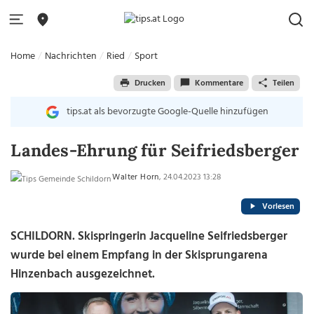
Home
Nachrichten
Ried
Sport
Drucken
Kommentare
Teilen
tips.at als bevorzugte Google-Quelle hinzufügen
Landes-Ehrung für Seifriedsberger
Walter Horn
, 24.04.2023 13:28
Vorlesen
SCHILDORN.
Skispringerin Jacqueline Seifriedsberger
wurde bei einem Empfang in der Skisprungarena
Hinzenbach ausgezeichnet.