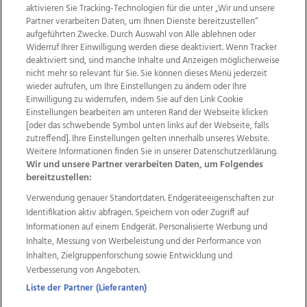
aktivieren Sie Tracking-Technologien für die unter „Wir und unsere
Partner verarbeiten Daten, um Ihnen Dienste bereitzustellen“
aufgeführten Zwecke. Durch Auswahl von Alle ablehnen oder
Widerruf Ihrer Einwilligung werden diese deaktiviert. Wenn Tracker
deaktiviert sind, sind manche Inhalte und Anzeigen möglicherweise
nicht mehr so relevant für Sie. Sie können dieses Menü jederzeit
wieder aufrufen, um Ihre Einstellungen zu ändern oder Ihre
Einwilligung zu widerrufen, indem Sie auf den Link Cookie
Einstellungen bearbeiten am unteren Rand der Webseite klicken
Wir über uns
Mediadaten
Kontakt
Jobs
[oder das schwebende Symbol unten links auf der Webseite, falls
Datenschutz
Impressum
AGB Anzeigekunden
zutreffend]. Ihre Einstellungen gelten innerhalb unseres Website.
Weitere Informationen finden Sie in unserer Datenschutzerklärung.
AGB Website
Ehrenkodex
Politische Werbung
Wir und unsere Partner verarbeiten Daten, um Folgendes
bereitzustellen:
Verwendung genauer Standortdaten. Endgeräteeigenschaften zur
Weitere Angebote des Medienhauses Wimmer
Identifikation aktiv abfragen. Speichern von oder Zugriff auf
TV1
di-mog-i.at
OÖNow
Ischler Woche
Informationen auf einem Endgerät. Personalisierte Werbung und
Life Radio
OÖNachrichten
OÖN Immobilien
Inhalte, Messung von Werbeleistung und der Performance von
OÖN Karriere
OÖN Reise
Promenaden Galerien
Inhalten, Zielgruppenforschung sowie Entwicklung und
Regionaljobs
wasistlos.at
wirtrauern.at
Verbesserung von Angeboten.
Liste der Partner (Lieferanten)