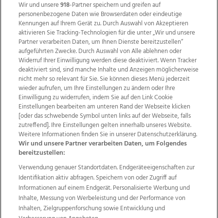
Wir und unsere
918
-Partner speichern und greifen auf
personenbezogene Daten wie Browserdaten oder eindeutige
Kennungen auf Ihrem Gerät zu. Durch Auswahl von Akzeptieren
aktivieren Sie Tracking-Technologien für die unter „Wir und unsere
Partner verarbeiten Daten, um Ihnen Dienste bereitzustellen“
aufgeführten Zwecke. Durch Auswahl von Alle ablehnen oder
Widerruf Ihrer Einwilligung werden diese deaktiviert. Wenn Tracker
deaktiviert sind, sind manche Inhalte und Anzeigen möglicherweise
nicht mehr so relevant für Sie. Sie können dieses Menü jederzeit
wieder aufrufen, um Ihre Einstellungen zu ändern oder Ihre
Einwilligung zu widerrufen, indem Sie auf den Link Cookie
Einstellungen bearbeiten am unteren Rand der Webseite klicken
Wir über uns
Mediadaten
Kontakt
Jobs
[oder das schwebende Symbol unten links auf der Webseite, falls
Datenschutz
Impressum
AGB Anzeigekunden
zutreffend]. Ihre Einstellungen gelten innerhalb unseres Website.
Weitere Informationen finden Sie in unserer Datenschutzerklärung.
AGB Website
Ehrenkodex
Politische Werbung
Wir und unsere Partner verarbeiten Daten, um Folgendes
bereitzustellen:
Verwendung genauer Standortdaten. Endgeräteeigenschaften zur
Weitere Angebote des Medienhauses Wimmer
Identifikation aktiv abfragen. Speichern von oder Zugriff auf
TV1
di-mog-i.at
OÖNow
Ischler Woche
Informationen auf einem Endgerät. Personalisierte Werbung und
Life Radio
OÖNachrichten
OÖN Immobilien
Inhalte, Messung von Werbeleistung und der Performance von
OÖN Karriere
OÖN Reise
Promenaden Galerien
Inhalten, Zielgruppenforschung sowie Entwicklung und
Regionaljobs
wasistlos.at
wirtrauern.at