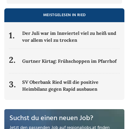
MEISTGELESEN IN RIED
1.
Der Juli war im Innviertel viel zu heiß und
vor allem viel zu trocken
2.
Gurtner Kirtag: Frühschoppen im Pfarrhof
3.
SV Oberbank Ried will die positive
Heimbilanz gegen Rapid ausbauen
Suchst du einen neuen Job?
Jetzt den passenden Job auf
regionaljobs.at
finden