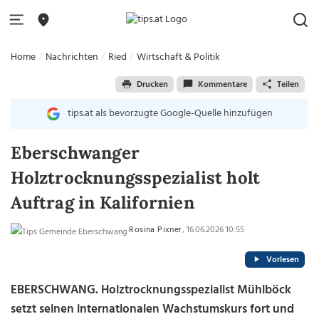
Home
Nachrichten
Ried
Wirtschaft & Politik
Drucken
Kommentare
Teilen
tips.at als bevorzugte Google-Quelle hinzufügen
Eberschwanger
Holztrocknungsspezialist holt
Auftrag in Kalifornien
Rosina Pixner
, 16.06.2026 10:55
Vorlesen
EBERSCHWANG. Holztrocknungsspezialist Mühlböck
setzt seinen internationalen Wachstumskurs fort und