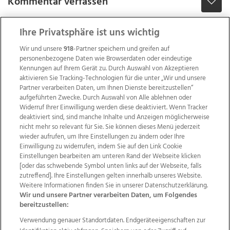
Kommentar verfassen
Ihre Privatsphäre ist uns wichtig
Wir und unsere
918
-Partner speichern und greifen auf
personenbezogene Daten wie Browserdaten oder eindeutige
Kennungen auf Ihrem Gerät zu. Durch Auswahl von Akzeptieren
aktivieren Sie Tracking-Technologien für die unter „Wir und unsere
Partner verarbeiten Daten, um Ihnen Dienste bereitzustellen“
aufgeführten Zwecke. Durch Auswahl von Alle ablehnen oder
Widerruf Ihrer Einwilligung werden diese deaktiviert. Wenn Tracker
deaktiviert sind, sind manche Inhalte und Anzeigen möglicherweise
nicht mehr so relevant für Sie. Sie können dieses Menü jederzeit
wieder aufrufen, um Ihre Einstellungen zu ändern oder Ihre
Einwilligung zu widerrufen, indem Sie auf den Link Cookie
Einstellungen bearbeiten am unteren Rand der Webseite klicken
Wir über uns
Mediadaten
Kontakt
Jobs
[oder das schwebende Symbol unten links auf der Webseite, falls
zutreffend]. Ihre Einstellungen gelten innerhalb unseres Website.
Datenschutz
Impressum
AGB Anzeigekunden
Weitere Informationen finden Sie in unserer Datenschutzerklärung.
AGB Website
Ehrenkodex
Politische Werbung
Wir und unsere Partner verarbeiten Daten, um Folgendes
bereitzustellen:
Verwendung genauer Standortdaten. Endgeräteeigenschaften zur
Weitere Angebote des Medienhauses Wimmer