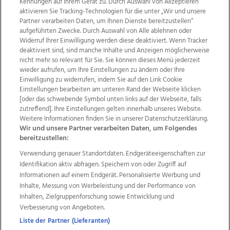
Kennungen auf Ihrem Gerät zu. Durch Auswahl von Akzeptieren
aktivieren Sie Tracking-Technologien für die unter „Wir und unsere
Partner verarbeiten Daten, um Ihnen Dienste bereitzustellen“
aufgeführten Zwecke. Durch Auswahl von Alle ablehnen oder
Widerruf Ihrer Einwilligung werden diese deaktiviert. Wenn Tracker
deaktiviert sind, sind manche Inhalte und Anzeigen möglicherweise
nicht mehr so relevant für Sie. Sie können dieses Menü jederzeit
wieder aufrufen, um Ihre Einstellungen zu ändern oder Ihre
Einwilligung zu widerrufen, indem Sie auf den Link Cookie
Einstellungen bearbeiten am unteren Rand der Webseite klicken
Wir über uns
Mediadaten
Kontakt
Jobs
[oder das schwebende Symbol unten links auf der Webseite, falls
zutreffend]. Ihre Einstellungen gelten innerhalb unseres Website.
Datenschutz
Impressum
AGB Anzeigekunden
Weitere Informationen finden Sie in unserer Datenschutzerklärung.
AGB Website
Ehrenkodex
Politische Werbung
Wir und unsere Partner verarbeiten Daten, um Folgendes
bereitzustellen:
Verwendung genauer Standortdaten. Endgeräteeigenschaften zur
Weitere Angebote des Medienhauses Wimmer
Identifikation aktiv abfragen. Speichern von oder Zugriff auf
TV1
di-mog-i.at
OÖNow
Ischler Woche
Informationen auf einem Endgerät. Personalisierte Werbung und
Life Radio
OÖNachrichten
OÖN Immobilien
Inhalte, Messung von Werbeleistung und der Performance von
OÖN Karriere
OÖN Reise
Promenaden Galerien
Inhalten, Zielgruppenforschung sowie Entwicklung und
Regionaljobs
wasistlos.at
wirtrauern.at
Verbesserung von Angeboten.
Liste der Partner (Lieferanten)