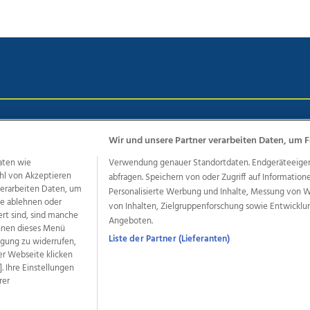
chutz
Impressum
AGB Anzeigekunden
AGB Website
Eh
Wir und unsere Partner verarbeiten Daten, um F
aten wie
Verwendung genauer Standortdaten. Endgeräteeigensc
hl von Akzeptieren
abfragen. Speichern von oder Zugriff auf Information
ere Angebote des Medienhauses Wimmer
 verarbeiten Daten, um
Personalisierte Werbung und Inhalte, Messung von 
dio
OÖNachrichten
OÖN Immobilien
OÖN Karriere
OÖN 
le ablehnen oder
von Inhalten, Zielgruppenforschung sowie Entwickl
ert sind, sind manche
ionaljobs
wasistlos.at
wirtrauern.at
Angeboten.
önnen dieses Menü
Liste der Partner (Lieferanten)
ligung zu widerrufen,
er Webseite klicken
. Ihre Einstellungen
developed by
11x11.net
rer