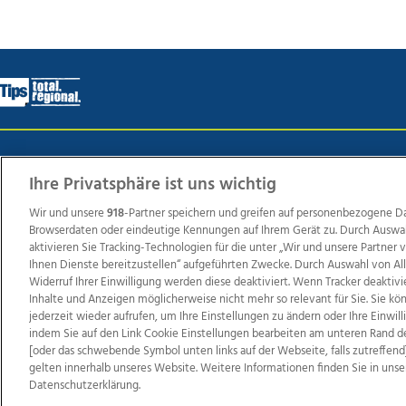
Wir über uns
Mediadaten
Kontakt
Jobs
Datens
Ihre Privatsphäre ist uns wichtig
Wir und unsere
918
-Partner speichern und greifen auf personenbezogene D
Browserdaten oder eindeutige Kennungen auf Ihrem Gerät zu. Durch Auswa
Weit
aktivieren Sie Tracking-Technologien für die unter „Wir und unsere Partner
TV1
di-mog-i.at
OÖNow
Ischler Woche
Life Ra
Ihnen Dienste bereitzustellen“ aufgeführten Zwecke. Durch Auswahl von Al
Widerruf Ihrer Einwilligung werden diese deaktiviert. Wenn Tracker deaktivi
Reg
Inhalte und Anzeigen möglicherweise nicht mehr so relevant für Sie. Sie k
jederzeit wieder aufrufen, um Ihre Einstellungen zu ändern oder Ihre Einwil
indem Sie auf den Link Cookie Einstellungen bearbeiten am unteren Rand d
[oder das schwebende Symbol unten links auf der Webseite, falls zutreffend]
Copyrights © 2026 Tips Zeitungs GmbH & Co KG
gelten innerhalb unseres Website. Weitere Informationen finden Sie in unse
Datenschutzerklärung.