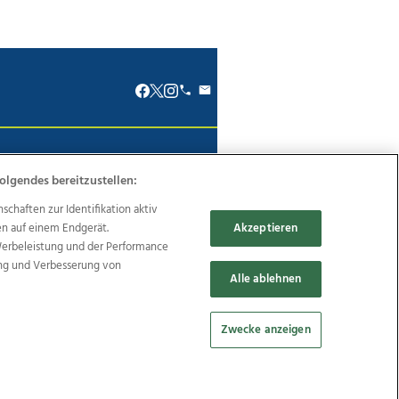
renkodex
Politische Werbung
olgendes bereitzustellen:
haften zur Identifikation aktiv
en auf einem Endgerät.
Akzeptieren
Werbeleistung und der Performance
Reise
Promenaden Galerien
ung und Verbesserung von
Alle ablehnen
Zwecke anzeigen
Cookie Einstellungen bearbeiten