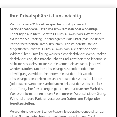
ZUR NACHRICHTENÜBERSICHT
Ihre Privatsphäre ist uns wichtig
Wir und unsere
918
-Partner speichern und greifen auf
personenbezogene Daten wie Browserdaten oder eindeutige
Kennungen auf Ihrem Gerät zu. Durch Auswahl von Akzeptieren
aktivieren Sie Tracking-Technologien für die unter „Wir und unsere
Partner verarbeiten Daten, um Ihnen Dienste bereitzustellen“
aufgeführten Zwecke. Durch Auswahl von Alle ablehnen oder
Widerruf Ihrer Einwilligung werden diese deaktiviert. Wenn Tracker
deaktiviert sind, sind manche Inhalte und Anzeigen möglicherweise
nicht mehr so relevant für Sie. Sie können dieses Menü jederzeit
wieder aufrufen, um Ihre Einstellungen zu ändern oder Ihre
Einwilligung zu widerrufen, indem Sie auf den Link Cookie
Einstellungen bearbeiten am unteren Rand der Webseite klicken
Wir über uns
Mediadaten
Kontakt
Jobs
[oder das schwebende Symbol unten links auf der Webseite, falls
zutreffend]. Ihre Einstellungen gelten innerhalb unseres Website.
Datenschutz
Impressum
AGB Anzeigekunden
Weitere Informationen finden Sie in unserer Datenschutzerklärung.
AGB Website
Ehrenkodex
Politische Werbung
Wir und unsere Partner verarbeiten Daten, um Folgendes
bereitzustellen:
Verwendung genauer Standortdaten. Endgeräteeigenschaften zur
Weitere Angebote des Medienhauses Wimmer