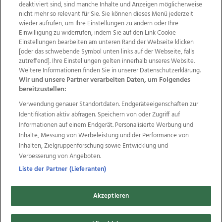
deaktiviert sind, sind manche Inhalte und Anzeigen möglicherweise
nicht mehr so relevant für Sie. Sie können dieses Menü jederzeit
wieder aufrufen, um Ihre Einstellungen zu ändern oder Ihre
Einwilligung zu widerrufen, indem Sie auf den Link Cookie
Einstellungen bearbeiten am unteren Rand der Webseite klicken
Wir über uns
Mediadaten
Kontakt
Jobs
[oder das schwebende Symbol unten links auf der Webseite, falls
zutreffend]. Ihre Einstellungen gelten innerhalb unseres Website.
Datenschutz
Impressum
AGB Anzeigekunden
Weitere Informationen finden Sie in unserer Datenschutzerklärung.
AGB Website
Ehrenkodex
Politische Werbung
Wir und unsere Partner verarbeiten Daten, um Folgendes
bereitzustellen:
Verwendung genauer Standortdaten. Endgeräteeigenschaften zur
Weitere Angebote des Medienhauses Wimmer
Identifikation aktiv abfragen. Speichern von oder Zugriff auf
TV1
di-mog-i.at
OÖNow
Ischler Woche
Informationen auf einem Endgerät. Personalisierte Werbung und
Life Radio
OÖNachrichten
OÖN Immobilien
Inhalte, Messung von Werbeleistung und der Performance von
OÖN Karriere
OÖN Reise
Promenaden Galerien
Inhalten, Zielgruppenforschung sowie Entwicklung und
Regionaljobs
wasistlos.at
wirtrauern.at
Verbesserung von Angeboten.
Liste der Partner (Lieferanten)
Akzeptieren
Copyrights © 2026 Tips Zeitungs GmbH & Co KG