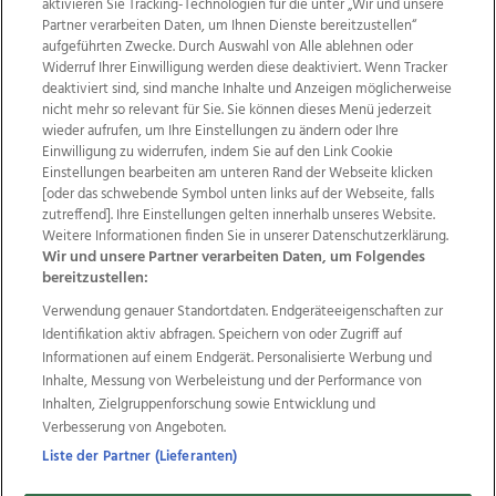
aktivieren Sie Tracking-Technologien für die unter „Wir und unsere
Partner verarbeiten Daten, um Ihnen Dienste bereitzustellen“
aufgeführten Zwecke. Durch Auswahl von Alle ablehnen oder
Widerruf Ihrer Einwilligung werden diese deaktiviert. Wenn Tracker
deaktiviert sind, sind manche Inhalte und Anzeigen möglicherweise
nicht mehr so relevant für Sie. Sie können dieses Menü jederzeit
wieder aufrufen, um Ihre Einstellungen zu ändern oder Ihre
Einwilligung zu widerrufen, indem Sie auf den Link Cookie
Einstellungen bearbeiten am unteren Rand der Webseite klicken
Wir über uns
Mediadaten
Kontakt
Jobs
[oder das schwebende Symbol unten links auf der Webseite, falls
zutreffend]. Ihre Einstellungen gelten innerhalb unseres Website.
Datenschutz
Impressum
AGB Anzeigekunden
Weitere Informationen finden Sie in unserer Datenschutzerklärung.
AGB Website
Ehrenkodex
Politische Werbung
Wir und unsere Partner verarbeiten Daten, um Folgendes
bereitzustellen:
Verwendung genauer Standortdaten. Endgeräteeigenschaften zur
Weitere Angebote des Medienhauses Wimmer
Identifikation aktiv abfragen. Speichern von oder Zugriff auf
TV1
di-mog-i.at
OÖNow
Ischler Woche
Informationen auf einem Endgerät. Personalisierte Werbung und
Life Radio
OÖNachrichten
OÖN Immobilien
Inhalte, Messung von Werbeleistung und der Performance von
OÖN Karriere
OÖN Reise
Promenaden Galerien
Inhalten, Zielgruppenforschung sowie Entwicklung und
Regionaljobs
wasistlos.at
wirtrauern.at
Verbesserung von Angeboten.
Liste der Partner (Lieferanten)