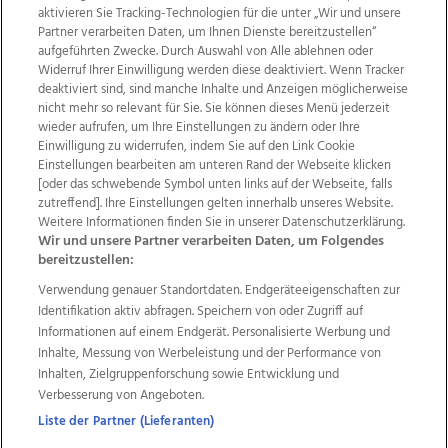
aktivieren Sie Tracking-Technologien für die unter „Wir und unsere
Partner verarbeiten Daten, um Ihnen Dienste bereitzustellen“
aufgeführten Zwecke. Durch Auswahl von Alle ablehnen oder
Widerruf Ihrer Einwilligung werden diese deaktiviert. Wenn Tracker
deaktiviert sind, sind manche Inhalte und Anzeigen möglicherweise
nicht mehr so relevant für Sie. Sie können dieses Menü jederzeit
wieder aufrufen, um Ihre Einstellungen zu ändern oder Ihre
Einwilligung zu widerrufen, indem Sie auf den Link Cookie
Einstellungen bearbeiten am unteren Rand der Webseite klicken
Wir über uns
Mediadaten
Kontakt
Jobs
[oder das schwebende Symbol unten links auf der Webseite, falls
Datenschutz
Impressum
AGB Anzeigekunden
zutreffend]. Ihre Einstellungen gelten innerhalb unseres Website.
AGB Website
Ehrenkodex
Politische Werbung
Weitere Informationen finden Sie in unserer Datenschutzerklärung.
Wir und unsere Partner verarbeiten Daten, um Folgendes
bereitzustellen:
Weitere Angebote des Medienhauses Wimmer
Verwendung genauer Standortdaten. Endgeräteeigenschaften zur
Identifikation aktiv abfragen. Speichern von oder Zugriff auf
TV1
di-mog-i.at
OÖNow
Ischler Woche
Informationen auf einem Endgerät. Personalisierte Werbung und
Life Radio
OÖNachrichten
OÖN Immobilien
Inhalte, Messung von Werbeleistung und der Performance von
OÖN Karriere
OÖN Reise
Promenaden Galerien
Inhalten, Zielgruppenforschung sowie Entwicklung und
Regionaljobs
wasistlos.at
wirtrauern.at
Verbesserung von Angeboten.
Liste der Partner (Lieferanten)