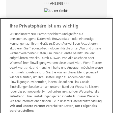
+++ ANZEIGE +++
Ihre Privatsphäre ist uns wichtig
Wir und unsere
918
-Partner speichern und greifen auf
personenbezogene Daten wie Browserdaten oder eindeutige
Kennungen auf Ihrem Gerät zu. Durch Auswahl von Akzeptieren
aktivieren Sie Tracking-Technologien für die unter „Wir und unsere
Partner verarbeiten Daten, um Ihnen Dienste bereitzustellen“
aufgeführten Zwecke. Durch Auswahl von Alle ablehnen oder
Widerruf Ihrer Einwilligung werden diese deaktiviert. Wenn Tracker
deaktiviert sind, sind manche Inhalte und Anzeigen möglicherweise
nicht mehr so relevant für Sie. Sie können dieses Menü jederzeit
wieder aufrufen, um Ihre Einstellungen zu ändern oder Ihre
Einwilligung zu widerrufen, indem Sie auf den Link Cookie
Einstellungen bearbeiten am unteren Rand der Webseite klicken
Wir über uns
Mediadaten
Kontakt
Jobs
[oder das schwebende Symbol unten links auf der Webseite, falls
Datenschutz
Impressum
AGB Anzeigekunden
zutreffend]. Ihre Einstellungen gelten innerhalb unseres Website.
AGB Website
Ehrenkodex
Politische Werbung
Weitere Informationen finden Sie in unserer Datenschutzerklärung.
Wir und unsere Partner verarbeiten Daten, um Folgendes
bereitzustellen: