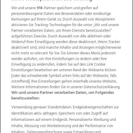
Wir und unsere
918
-Partner speichern und greifen auf
personenbezogene Daten wie Browserdaten oder eindeutige
Kennungen auf Ihrem Gerät zu. Durch Auswahl von Akzeptieren
aktivieren Sie Tracking-Technologien für die unter „Wir und unsere
Partner verarbeiten Daten, um Ihnen Dienste bereitzustellen“
aufgeführten Zwecke. Durch Auswahl von Alle ablehnen oder
Widerruf Ihrer Einwilligung werden diese deaktiviert. Wenn Tracker
deaktiviert sind, sind manche Inhalte und Anzeigen möglicherweise
nicht mehr so relevant für Sie. Sie können dieses Menü jederzeit
wieder aufrufen, um Ihre Einstellungen zu ändern oder Ihre
Einwilligung zu widerrufen, indem Sie auf den Link Cookie
Einstellungen bearbeiten am unteren Rand der Webseite klicken
Wir über uns
Mediadaten
Kontakt
Jobs
[oder das schwebende Symbol unten links auf der Webseite, falls
Datenschutz
Impressum
AGB Anzeigekunden
zutreffend]. Ihre Einstellungen gelten innerhalb unseres Website.
AGB Website
Ehrenkodex
Politische Werbung
Weitere Informationen finden Sie in unserer Datenschutzerklärung.
Wir und unsere Partner verarbeiten Daten, um Folgendes
bereitzustellen:
Weitere Angebote des Medienhauses Wimmer
Verwendung genauer Standortdaten. Endgeräteeigenschaften zur
Identifikation aktiv abfragen. Speichern von oder Zugriff auf
TV1
di-mog-i.at
OÖNow
Ischler Woche
Informationen auf einem Endgerät. Personalisierte Werbung und
Life Radio
OÖNachrichten
OÖN Immobilien
Inhalte, Messung von Werbeleistung und der Performance von
OÖN Karriere
OÖN Reise
Promenaden Galerien
Inhalten, Zielgruppenforschung sowie Entwicklung und