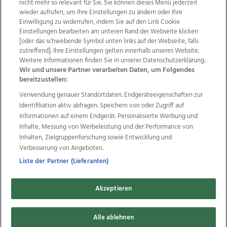
nicht mehr so relevant für Sie. Sie können dieses Menü jederzeit
wieder aufrufen, um Ihre Einstellungen zu ändern oder Ihre
Einwilligung zu widerrufen, indem Sie auf den Link Cookie
Einstellungen bearbeiten am unteren Rand der Webseite klicken
Wir über uns
Mediadaten
Kontakt
Jobs
[oder das schwebende Symbol unten links auf der Webseite, falls
Datenschutz
Impressum
AGB Anzeigekunden
zutreffend]. Ihre Einstellungen gelten innerhalb unseres Website.
AGB Website
Ehrenkodex
Politische Werbung
Weitere Informationen finden Sie in unserer Datenschutzerklärung.
Wir und unsere Partner verarbeiten Daten, um Folgendes
bereitzustellen:
Weitere Angebote des Medienhauses Wimmer
Verwendung genauer Standortdaten. Endgeräteeigenschaften zur
Identifikation aktiv abfragen. Speichern von oder Zugriff auf
TV1
di-mog-i.at
OÖNow
Ischler Woche
Informationen auf einem Endgerät. Personalisierte Werbung und
Life Radio
OÖNachrichten
OÖN Immobilien
Inhalte, Messung von Werbeleistung und der Performance von
OÖN Karriere
OÖN Reise
Promenaden Galerien
Inhalten, Zielgruppenforschung sowie Entwicklung und
Regionaljobs
wasistlos.at
wirtrauern.at
Verbesserung von Angeboten.
Liste der Partner (Lieferanten)
Copyrights © 2026 Tips Zeitungs GmbH & Co KG
Akzeptieren
developed by
11x11.net
Alle ablehnen