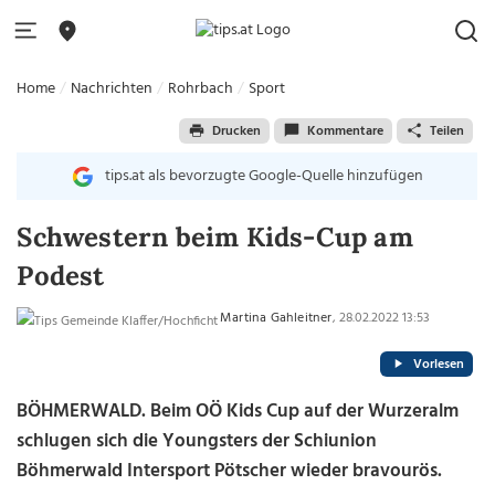
Home
Nachrichten
Rohrbach
Sport
Drucken
Kommentare
Teilen
tips.at als bevorzugte Google-Quelle hinzufügen
Schwestern beim Kids-Cup am
Podest
Martina Gahleitner
, 28.02.2022 13:53
Vorlesen
BÖHMERWALD. Beim OÖ Kids Cup auf der Wurzeralm
schlugen sich die Youngsters der Schiunion
Böhmerwald Intersport Pötscher wieder bravourös.