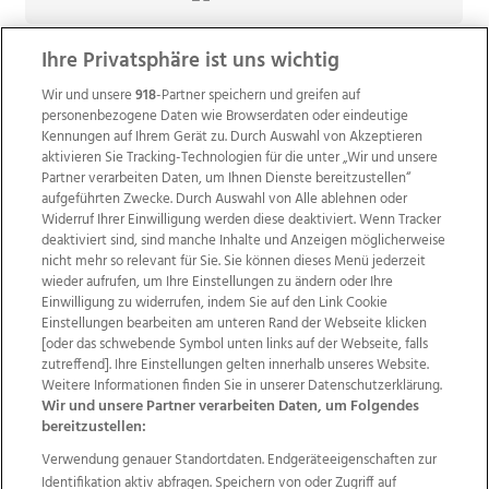
Ihre Privatsphäre ist uns wichtig
Wir und unsere
918
-Partner speichern und greifen auf
personenbezogene Daten wie Browserdaten oder eindeutige
Kennungen auf Ihrem Gerät zu. Durch Auswahl von Akzeptieren
aktivieren Sie Tracking-Technologien für die unter „Wir und unsere
Partner verarbeiten Daten, um Ihnen Dienste bereitzustellen“
aufgeführten Zwecke. Durch Auswahl von Alle ablehnen oder
Widerruf Ihrer Einwilligung werden diese deaktiviert. Wenn Tracker
deaktiviert sind, sind manche Inhalte und Anzeigen möglicherweise
nicht mehr so relevant für Sie. Sie können dieses Menü jederzeit
wieder aufrufen, um Ihre Einstellungen zu ändern oder Ihre
Einwilligung zu widerrufen, indem Sie auf den Link Cookie
Einstellungen bearbeiten am unteren Rand der Webseite klicken
Wir über uns
Mediadaten
Kontakt
Jobs
[oder das schwebende Symbol unten links auf der Webseite, falls
Datenschutz
Impressum
AGB Anzeigekunden
zutreffend]. Ihre Einstellungen gelten innerhalb unseres Website.
AGB Website
Ehrenkodex
Politische Werbung
Weitere Informationen finden Sie in unserer Datenschutzerklärung.
Wir und unsere Partner verarbeiten Daten, um Folgendes
bereitzustellen:
Weitere Angebote des Medienhauses Wimmer
Verwendung genauer Standortdaten. Endgeräteeigenschaften zur
Identifikation aktiv abfragen. Speichern von oder Zugriff auf