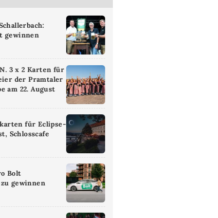
Schallerbach:
t gewinnen
 3 x 2 Karten für
eier der Pramtaler
e am 22. August
ikarten für Eclipse-
st, Schlosscafe
ro Bolt
 zu gewinnen