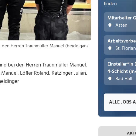
finden
Mitarbeiter 
Asten
Arbeitsvorbe
ei den Herren Traunmüller Manuel (beide ganz
St. Floria
Einsteller*in
 und bei den Herren Traunmüller Manuel.
4-Schicht (m
anuel, Löfler Roland, Katzinger Julian,
Bad Hall
neidinger
ALLE JOBS 
AKT