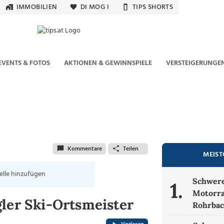
IMMOBILIEN
DI MOG I
TIPS SHORTS
EVENTS & FOTOS
AKTIONEN & GEWINNSPIELE
VERSTEIGERUNGE
Kommentare
Teilen
MEIST
elle hinzufügen
Schwerer
1.
Motorra
ler Ski-Ortsmeister
Rohrbac