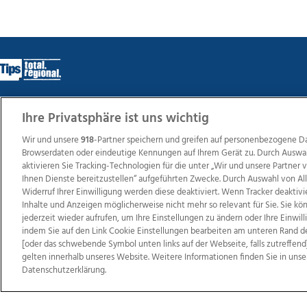
Ihre Privatsphäre ist uns wichtig
Wir über uns
Mediadaten
Kontakt
Jobs
Datens
Wir und unsere
918
-Partner speichern und greifen auf personenbezogene D
Browserdaten oder eindeutige Kennungen auf Ihrem Gerät zu. Durch Auswa
aktivieren Sie Tracking-Technologien für die unter „Wir und unsere Partner
Ihnen Dienste bereitzustellen“ aufgeführten Zwecke. Durch Auswahl von Al
Weit
Widerruf Ihrer Einwilligung werden diese deaktiviert. Wenn Tracker deaktivi
TV1
di-mog-i.at
OÖNow
Ischler Woche
Life Ra
Inhalte und Anzeigen möglicherweise nicht mehr so relevant für Sie. Sie k
Reg
jederzeit wieder aufrufen, um Ihre Einstellungen zu ändern oder Ihre Einwil
indem Sie auf den Link Cookie Einstellungen bearbeiten am unteren Rand d
[oder das schwebende Symbol unten links auf der Webseite, falls zutreffend]
gelten innerhalb unseres Website. Weitere Informationen finden Sie in unse
Datenschutzerklärung.
Copyrights © 2026 Tips Zeitungs GmbH & Co KG