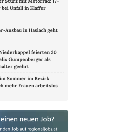
r Sturz mit Motorrad: 17-
 bei Unfall in Klaffer
t
er-Ausbau in Haslach geht
 Niederkappel feierten 30
Felix Gumpenberger als
alter geehrt
im Sommer im Bezirk
h mehr Frauen arbeitslos
 einen neuen Job?
enden Job auf
regionaljobs.at