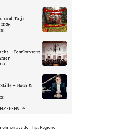
u und Taiji
 2026
:30
cht – Festkonzert
mmer
:00
Stille – Bach &
:00
ANZEIGEN