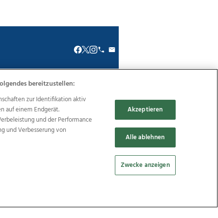
olgendes bereitzustellen:
renkodex
Politische Werbung
haften zur Identifikation aktiv
en auf einem Endgerät.
Akzeptieren
Werbeleistung und der Performance
ung und Verbesserung von
Alle ablehnen
Reise
Promenaden Galerien
Zwecke anzeigen
Cookie Einstellungen bearbeiten