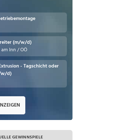
Getriebemontage
reiter (m/w/d)
n am Inn / OÖ
 Extrusion - Tagschicht oder
/w/d)
ANZEIGEN
UELLE GEWINNSPIELE