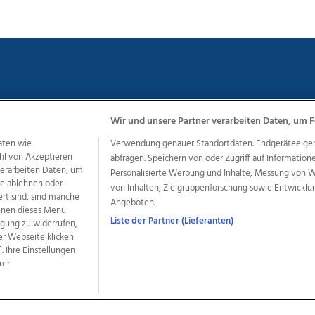
Wir und unsere Partner verarbeiten Daten, um F
chutz
Impressum
AGB Anzeigekunden
AGB Website
Eh
aten wie
Verwendung genauer Standortdaten. Endgeräteeigensc
hl von Akzeptieren
abfragen. Speichern von oder Zugriff auf Information
 verarbeiten Daten, um
Personalisierte Werbung und Inhalte, Messung von 
le ablehnen oder
ere Angebote des Medienhauses Wimmer
von Inhalten, Zielgruppenforschung sowie Entwickl
ert sind, sind manche
Angeboten.
dio
OÖNachrichten
OÖN Immobilien
OÖN Karriere
OÖN 
önnen dieses Menü
ionaljobs
wasistlos.at
wirtrauern.at
Liste der Partner (Lieferanten)
ligung zu widerrufen,
er Webseite klicken
. Ihre Einstellungen
rer
developed by
11x11.net