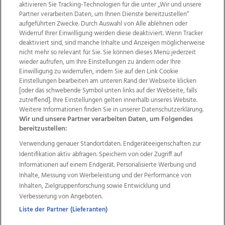
aktivieren Sie Tracking-Technologien für die unter „Wir und unsere
Partner verarbeiten Daten, um Ihnen Dienste bereitzustellen“
aufgeführten Zwecke. Durch Auswahl von Alle ablehnen oder
Widerruf Ihrer Einwilligung werden diese deaktiviert. Wenn Tracker
deaktiviert sind, sind manche Inhalte und Anzeigen möglicherweise
nicht mehr so relevant für Sie. Sie können dieses Menü jederzeit
wieder aufrufen, um Ihre Einstellungen zu ändern oder Ihre
Einwilligung zu widerrufen, indem Sie auf den Link Cookie
Einstellungen bearbeiten am unteren Rand der Webseite klicken
Wir über uns
Mediadaten
Kontakt
Jobs
[oder das schwebende Symbol unten links auf der Webseite, falls
Datenschutz
Impressum
AGB Anzeigekunden
zutreffend]. Ihre Einstellungen gelten innerhalb unseres Website.
AGB Website
Ehrenkodex
Politische Werbung
Weitere Informationen finden Sie in unserer Datenschutzerklärung.
Wir und unsere Partner verarbeiten Daten, um Folgendes
bereitzustellen:
Weitere Angebote des Medienhauses Wimmer
Verwendung genauer Standortdaten. Endgeräteeigenschaften zur
Identifikation aktiv abfragen. Speichern von oder Zugriff auf
TV1
di-mog-i.at
OÖNow
Ischler Woche
Informationen auf einem Endgerät. Personalisierte Werbung und
Life Radio
OÖNachrichten
OÖN Immobilien
Inhalte, Messung von Werbeleistung und der Performance von
OÖN Karriere
OÖN Reise
Promenaden Galerien
Inhalten, Zielgruppenforschung sowie Entwicklung und
Regionaljobs
wasistlos.at
wirtrauern.at
Verbesserung von Angeboten.
Liste der Partner (Lieferanten)