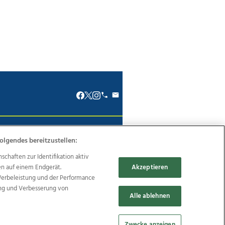
renkodex
Politische Werbung
olgendes bereitzustellen:
haften zur Identifikation aktiv
en auf einem Endgerät.
Akzeptieren
Werbeleistung und der Performance
ung und Verbesserung von
Reise
Promenaden Galerien
Alle ablehnen
Zwecke anzeigen