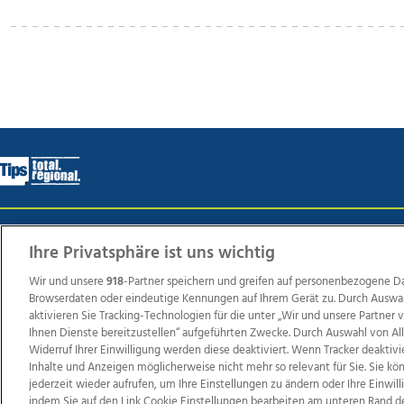
Wir über uns
Mediadaten
Kontakt
Jobs
Datens
Ihre Privatsphäre ist uns wichtig
Wir und unsere
918
-Partner speichern und greifen auf personenbezogene D
Browserdaten oder eindeutige Kennungen auf Ihrem Gerät zu. Durch Auswa
Weit
aktivieren Sie Tracking-Technologien für die unter „Wir und unsere Partner
Ihnen Dienste bereitzustellen“ aufgeführten Zwecke. Durch Auswahl von Al
TV1
di-mog-i.at
OÖNow
Ischler Woche
Life Ra
Widerruf Ihrer Einwilligung werden diese deaktiviert. Wenn Tracker deaktivi
Reg
Inhalte und Anzeigen möglicherweise nicht mehr so relevant für Sie. Sie k
jederzeit wieder aufrufen, um Ihre Einstellungen zu ändern oder Ihre Einwil
indem Sie auf den Link Cookie Einstellungen bearbeiten am unteren Rand d