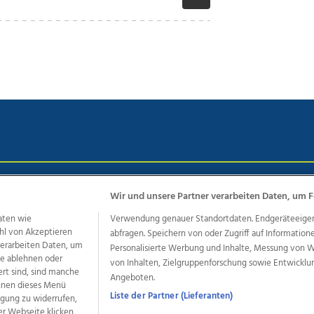
chutz
Impressum
AGB Anzeigekunden
AGB Website
Eh
Wir und unsere Partner verarbeiten Daten, um F
aten wie
Verwendung genauer Standortdaten. Endgeräteeigensc
hl von Akzeptieren
abfragen. Speichern von oder Zugriff auf Information
ere Angebote des Medienhauses Wimmer
 verarbeiten Daten, um
Personalisierte Werbung und Inhalte, Messung von 
le ablehnen oder
von Inhalten, Zielgruppenforschung sowie Entwickl
dio
OÖNachrichten
OÖN Immobilien
OÖN Karriere
OÖN 
ert sind, sind manche
Angeboten.
ionaljobs
wasistlos.at
wirtrauern.at
önnen dieses Menü
Liste der Partner (Lieferanten)
ligung zu widerrufen,
er Webseite klicken