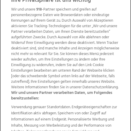
Ihre Privatsphäre ist uns wichtig
Wir und unsere
918
-Partner speichern und greifen auf
personenbezogene Daten wie Browserdaten oder eindeutige
Kennungen auf Ihrem Gerät zu. Durch Auswahl von Akzeptieren
aktivieren Sie Tracking-Technologien für die unter „Wir und unsere
Partner verarbeiten Daten, um Ihnen Dienste bereitzustellen“
aufgeführten Zwecke. Durch Auswahl von Alle ablehnen oder
Widerruf Ihrer Einwilligung werden diese deaktiviert. Wenn Tracker
deaktiviert sind, sind manche Inhalte und Anzeigen möglicherweise
nicht mehr so relevant für Sie. Sie können dieses Menü jederzeit
wieder aufrufen, um Ihre Einstellungen zu ändern oder Ihre
Einwilligung zu widerrufen, indem Sie auf den Link Cookie
Einstellungen bearbeiten am unteren Rand der Webseite klicken
Wir über uns
Mediadaten
Kontakt
Jobs
[oder das schwebende Symbol unten links auf der Webseite, falls
Datenschutz
Impressum
AGB Anzeigekunden
zutreffend]. Ihre Einstellungen gelten innerhalb unseres Website.
AGB Website
Ehrenkodex
Politische Werbung
Weitere Informationen finden Sie in unserer Datenschutzerklärung.
Wir und unsere Partner verarbeiten Daten, um Folgendes
bereitzustellen:
Weitere Angebote des Medienhauses Wimmer
Verwendung genauer Standortdaten. Endgeräteeigenschaften zur
Identifikation aktiv abfragen. Speichern von oder Zugriff auf
TV1
di-mog-i.at
OÖNow
Ischler Woche
Informationen auf einem Endgerät. Personalisierte Werbung und
Life Radio
OÖNachrichten
OÖN Immobilien
Inhalte, Messung von Werbeleistung und der Performance von
OÖN Karriere
OÖN Reise
Promenaden Galerien