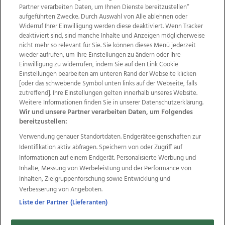
Partner verarbeiten Daten, um Ihnen Dienste bereitzustellen“
aufgeführten Zwecke. Durch Auswahl von Alle ablehnen oder
Widerruf Ihrer Einwilligung werden diese deaktiviert. Wenn Tracker
deaktiviert sind, sind manche Inhalte und Anzeigen möglicherweise
nicht mehr so relevant für Sie. Sie können dieses Menü jederzeit
wieder aufrufen, um Ihre Einstellungen zu ändern oder Ihre
Einwilligung zu widerrufen, indem Sie auf den Link Cookie
Einstellungen bearbeiten am unteren Rand der Webseite klicken
Wir über uns
Mediadaten
Kontakt
Jobs
[oder das schwebende Symbol unten links auf der Webseite, falls
Datenschutz
Impressum
AGB Anzeigekunden
zutreffend]. Ihre Einstellungen gelten innerhalb unseres Website.
AGB Website
Ehrenkodex
Politische Werbung
Weitere Informationen finden Sie in unserer Datenschutzerklärung.
Wir und unsere Partner verarbeiten Daten, um Folgendes
bereitzustellen:
Weitere Angebote des Medienhauses Wimmer
Verwendung genauer Standortdaten. Endgeräteeigenschaften zur
Identifikation aktiv abfragen. Speichern von oder Zugriff auf
TV1
di-mog-i.at
OÖNow
Ischler Woche
Informationen auf einem Endgerät. Personalisierte Werbung und
Life Radio
OÖNachrichten
OÖN Immobilien
Inhalte, Messung von Werbeleistung und der Performance von
OÖN Karriere
OÖN Reise
Promenaden Galerien
Inhalten, Zielgruppenforschung sowie Entwicklung und
Regionaljobs
wasistlos.at
wirtrauern.at
Verbesserung von Angeboten.
Liste der Partner (Lieferanten)