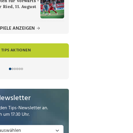
ten für Vorwärts -
 Ried, 11. August
PIELE ANZEIGEN
TIPS AKTIONEN
Newsletter
den Tips-Newsletter an.
 um 17:30 Uhr.