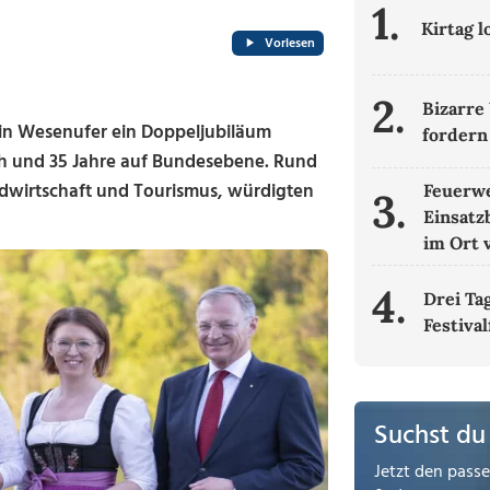
1.
Kirtag 
Vorlesen
2.
Bizarre 
in Wesenufer ein Doppeljubiläum
fordern
ich und 35 Jahre auf Bundesebene. Rund
andwirtschaft und Tourismus, würdigten
Feuerwe
3.
Einsatz
im Ort 
4.
Drei Ta
Festival
Suchst du
Jetzt den pass