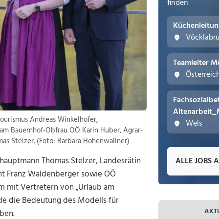
finden
Küchenleitu
Vöcklabr
Teamleiter M
Österreic
Fachsozialbe
Altenarbeit_
 Tourismus Andreas Winkelhofer,
Wels
am Bauernhof-Obfrau OÖ Karin Huber, Agrar-
s Stelzer. (Foto: Barbara Hohenwallner)
hauptmann Thomas Stelzer, Landesrätin
ALLE JOBS 
nt Franz Waldenberger sowie OÖ
m mit Vertretern von „Urlaub am
de die Bedeutung des Modells für
AKT
ben.