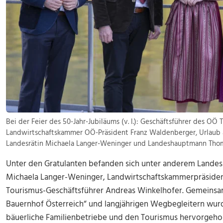
Bei der Feier des 50-Jahr-Jubiläums (v. l.): Geschäftsführer des OÖ
Landwirtschaftskammer OÖ-Präsident Franz Waldenberger, Urlaub 
Landesrätin Michaela Langer-Weninger und Landeshauptmann Thoma
Unter den Gratulanten befanden sich unter anderem Landes
Michaela Langer-Weninger, Landwirtschaftskammerpräside
Tourismus-Geschäftsführer Andreas Winkelhofer. Gemeinsa
Bauernhof Österreich“ und langjährigen Wegbegleitern wur
bäuerliche Familienbetriebe und den Tourismus hervorgeho