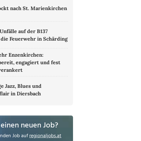
lockt nach St. Marienkirchen
Unfälle auf der B137
 die Feuerwehr in Schärding
hr Enzenkirchen:
bereit, engagiert und fest
verankert
ge Jazz, Blues und
flair in Diersbach
 einen neuen Job?
enden Job auf
regionaljobs.at