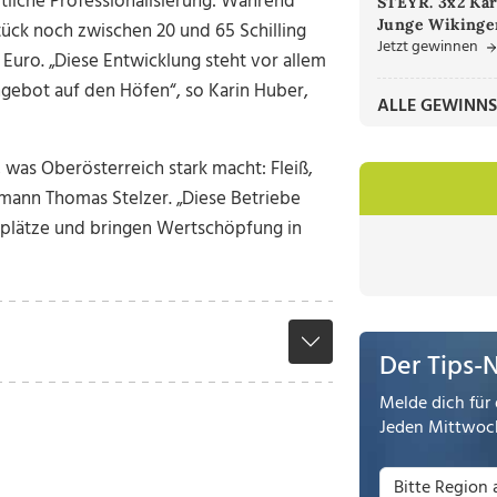
tliche Professionalisierung: Während
STEYR. 3x2 Kar
Junge Wikinger
tück noch zwischen 20 und 65 Schilling
Jetzt gewinnen
 Euro. „Diese Entwicklung steht vor allem
ngebot auf den Höfen“, so Karin Huber,
ALLE GEWINNS
 was Oberösterreich stark macht: Fleiß,
mann Thomas Stelzer. „Diese Betriebe
tsplätze und bringen Wertschöpfung in
Der Tips-
Melde dich für 
Jeden Mittwoch