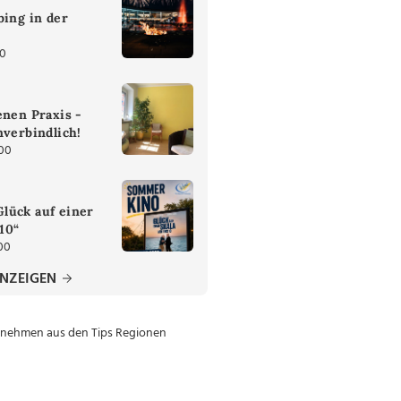
bing in der
30
enen Praxis -
nverbindlich!
:00
lück auf einer
 10“
00
ANZEIGEN