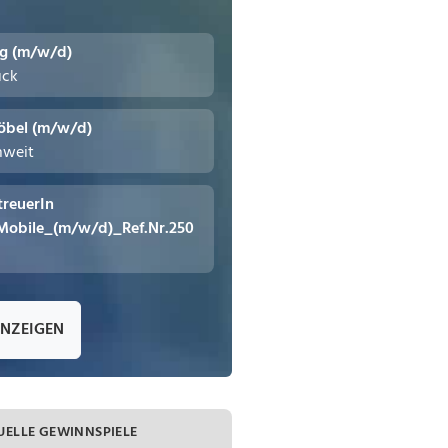
ng (m/w/d)
uck
öbel (m/w/d)
hweit
treuerIn
Mobile_(m/w/d)_Ref.Nr.250
ANZEIGEN
UELLE GEWINNSPIELE