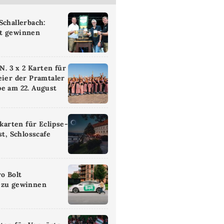
Schallerbach:
t gewinnen
 3 x 2 Karten für
eier der Pramtaler
e am 22. August
ikarten für Eclipse-
st, Schlosscafe
ro Bolt
 zu gewinnen