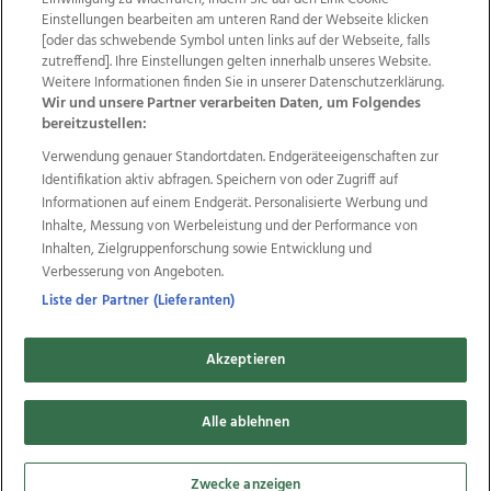
Einstellungen bearbeiten am unteren Rand der Webseite klicken
Wir über uns
Mediadaten
Kontakt
Jobs
[oder das schwebende Symbol unten links auf der Webseite, falls
zutreffend]. Ihre Einstellungen gelten innerhalb unseres Website.
Datenschutz
Impressum
AGB Anzeigekunden
Weitere Informationen finden Sie in unserer Datenschutzerklärung.
AGB Website
Ehrenkodex
Politische Werbung
Wir und unsere Partner verarbeiten Daten, um Folgendes
bereitzustellen:
Verwendung genauer Standortdaten. Endgeräteeigenschaften zur
Weitere Angebote des Medienhauses Wimmer
Identifikation aktiv abfragen. Speichern von oder Zugriff auf
TV1
di-mog-i.at
OÖNow
Ischler Woche
Informationen auf einem Endgerät. Personalisierte Werbung und
Life Radio
OÖNachrichten
OÖN Immobilien
Inhalte, Messung von Werbeleistung und der Performance von
OÖN Karriere
OÖN Reise
Promenaden Galerien
Inhalten, Zielgruppenforschung sowie Entwicklung und
Regionaljobs
wasistlos.at
wirtrauern.at
Verbesserung von Angeboten.
Liste der Partner (Lieferanten)
Akzeptieren
Copyrights © 2026 Tips Zeitungs GmbH & Co KG
Alle ablehnen
developed by
11x11.net
Cookie Einstellungen bearbeiten
Zwecke anzeigen