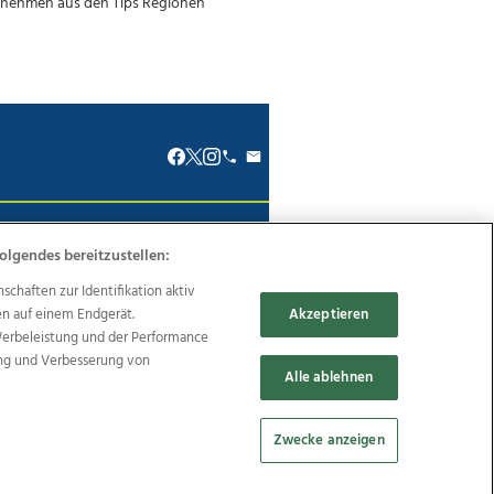
renkodex
Politische Werbung
olgendes bereitzustellen:
haften zur Identifikation aktiv
en auf einem Endgerät.
Akzeptieren
Werbeleistung und der Performance
ung und Verbesserung von
Reise
Promenaden Galerien
Alle ablehnen
Zwecke anzeigen
Cookie Einstellungen bearbeiten