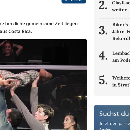
Vorlesen
2.
Glasfas
weiter
ne herzliche gemeinsame Zeit liegen
Biker's
3.
aus Costa Rica.
Jahre: 
Rekordh
4.
Lembac
am Pod
5.
Weihefe
in Stra
Suchst du
Jetzt den pass