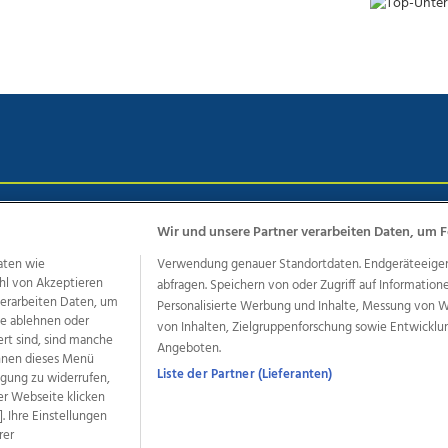
chutz
Impressum
AGB Anzeigekunden
AGB Website
Eh
Wir und unsere Partner verarbeiten Daten, um F
aten wie
Verwendung genauer Standortdaten. Endgeräteeigensc
hl von Akzeptieren
abfragen. Speichern von oder Zugriff auf Information
ere Angebote des Medienhauses Wimmer
 verarbeiten Daten, um
Personalisierte Werbung und Inhalte, Messung von 
le ablehnen oder
von Inhalten, Zielgruppenforschung sowie Entwickl
dio
OÖNachrichten
OÖN Immobilien
OÖN Karriere
OÖN 
ert sind, sind manche
Angeboten.
ionaljobs
wasistlos.at
wirtrauern.at
önnen dieses Menü
Liste der Partner (Lieferanten)
ligung zu widerrufen,
er Webseite klicken
. Ihre Einstellungen
rer
developed by
11x11.net