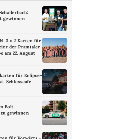
Schallerbach:
t gewinnen
 3 x 2 Karten für
eier der Pramtaler
e am 22. August
ikarten für Eclipse-
st, Schlosscafe
ro Bolt
 zu gewinnen
ten für Vorwärts -