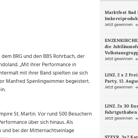
Marktfest Bad 
Imkereiproduk
Jetzt gewinnen
ENZENKIRCHEN.
die Jubiläumsf
Volkstanzgrupp
n, dem BRG und den BBS Rohrbach, der
Jetzt gewinnen
doland. „Mit ihrer Performance in
termalt mit ihrer Band spielten sie sich
LINZ. 2 x 2 Fre
ektor Manfred Spenlingwimmer begeistert.
Party, 12. Augu
Jetzt gewinnen
in.
LINZ. 2x 30 Eu
Fahrtguthaben
mpire St. Martin. Vor rund 500 Besuchern
Jetzt gewinnen
Performance über sich hinaus. Als
o und bei der Mitternachtseinlage
STEYR. 3x2 Kar