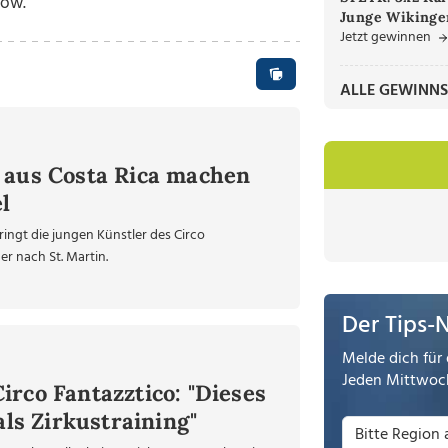
how.
Junge Wikinger
Jetzt gewinnen
ALLE GEWINNS
 aus Costa Rica machen
l
ingt die jungen Künstler des Circo
er nach St. Martin.
Der Tips-
Melde dich für 
Jeden Mittwoch
rco Fantazztico: "Dieses
als Zirkustraining"