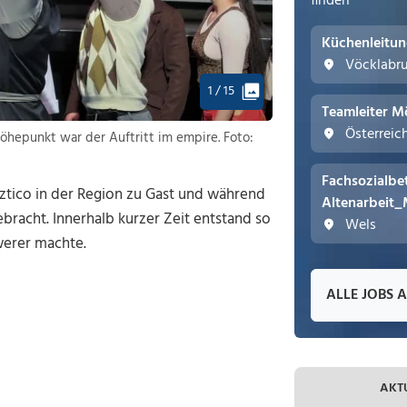
finden
Küchenleitu
Vöcklabr
1 / 15
Teamleiter M
Österreic
Höhepunkt war der Auftritt im empire. Foto:
Fachsozialbe
ztico in der Region zu Gast und während
Altenarbeit_
ebracht. Innerhalb kurzer Zeit entstand so
Wels
werer machte.
ALLE JOBS 
AKT