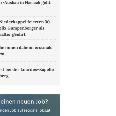
er-Ausbau in Haslach geht
 Niederkappel feierten 30
Felix Gumpenberger als
alter geehrt
herinnen daheim erstmals
est
st bei der Lourdes-Kapelle
tberg
 einen neuen Job?
enden Job auf
regionaljobs.at