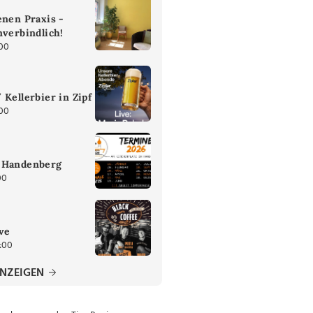
enen Praxis -
nverbindlich!
:00
 Kellerbier in Zipf
:00
 Handenberg
00
ive
:00
ANZEIGEN