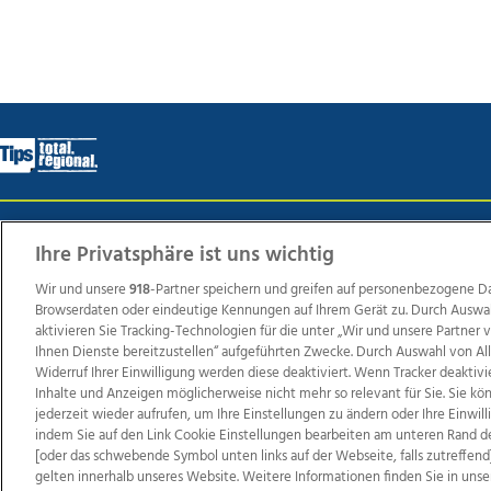
Wir über uns
Mediadaten
Kontakt
Jobs
Datens
Ihre Privatsphäre ist uns wichtig
Wir und unsere
918
-Partner speichern und greifen auf personenbezogene D
Browserdaten oder eindeutige Kennungen auf Ihrem Gerät zu. Durch Auswa
Weit
aktivieren Sie Tracking-Technologien für die unter „Wir und unsere Partner
Ihnen Dienste bereitzustellen“ aufgeführten Zwecke. Durch Auswahl von Al
TV1
di-mog-i.at
OÖNow
Ischler Woche
Life Ra
Widerruf Ihrer Einwilligung werden diese deaktiviert. Wenn Tracker deaktivi
Reg
Inhalte und Anzeigen möglicherweise nicht mehr so relevant für Sie. Sie k
jederzeit wieder aufrufen, um Ihre Einstellungen zu ändern oder Ihre Einwil
indem Sie auf den Link Cookie Einstellungen bearbeiten am unteren Rand d
[oder das schwebende Symbol unten links auf der Webseite, falls zutreffend]
gelten innerhalb unseres Website. Weitere Informationen finden Sie in unse
Copyrights © 2026 Tips Zeitungs GmbH & Co KG