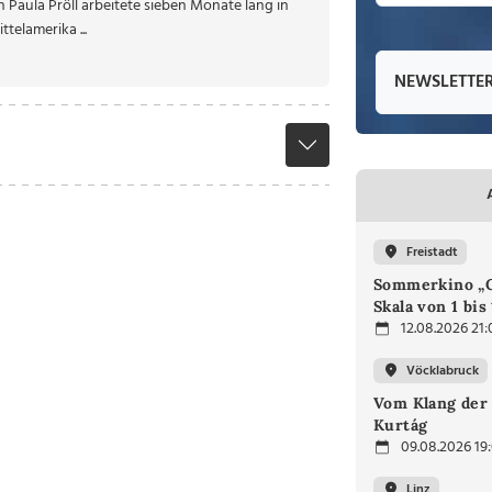
 Paula Pröll arbeitete sieben Monate lang in
telamerika ...
NEWSLETTE
Freistadt
Sommerkino „G
Skala von 1 bis
12.08.2026 21:
Vöcklabruck
Vom Klang der 
Kurtág
09.08.2026 19
Linz