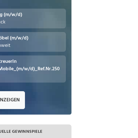
ng (m/w/d)
uck
öbel (m/w/d)
hweit
treuerIn
Mobile_(m/w/d)_Ref.Nr.250
ANZEIGEN
UELLE GEWINNSPIELE