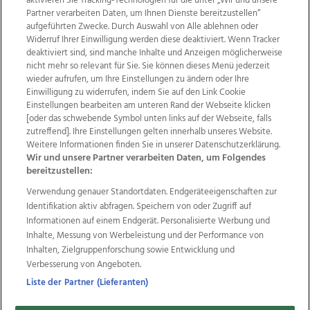
aktivieren Sie Tracking-Technologien für die unter „Wir und unsere
Partner verarbeiten Daten, um Ihnen Dienste bereitzustellen“
aufgeführten Zwecke. Durch Auswahl von Alle ablehnen oder
Widerruf Ihrer Einwilligung werden diese deaktiviert. Wenn Tracker
deaktiviert sind, sind manche Inhalte und Anzeigen möglicherweise
nicht mehr so relevant für Sie. Sie können dieses Menü jederzeit
wieder aufrufen, um Ihre Einstellungen zu ändern oder Ihre
Einwilligung zu widerrufen, indem Sie auf den Link Cookie
Einstellungen bearbeiten am unteren Rand der Webseite klicken
Wir über uns
Mediadaten
Kontakt
Jobs
[oder das schwebende Symbol unten links auf der Webseite, falls
zutreffend]. Ihre Einstellungen gelten innerhalb unseres Website.
Datenschutz
Impressum
AGB Anzeigekunden
Weitere Informationen finden Sie in unserer Datenschutzerklärung.
AGB Website
Ehrenkodex
Politische Werbung
Wir und unsere Partner verarbeiten Daten, um Folgendes
bereitzustellen:
Verwendung genauer Standortdaten. Endgeräteeigenschaften zur
Weitere Angebote des Medienhauses Wimmer
Identifikation aktiv abfragen. Speichern von oder Zugriff auf
TV1
di-mog-i.at
OÖNow
Ischler Woche
Informationen auf einem Endgerät. Personalisierte Werbung und
Life Radio
OÖNachrichten
OÖN Immobilien
Inhalte, Messung von Werbeleistung und der Performance von
OÖN Karriere
OÖN Reise
Promenaden Galerien
Inhalten, Zielgruppenforschung sowie Entwicklung und
Regionaljobs
wasistlos.at
wirtrauern.at
Verbesserung von Angeboten.
Liste der Partner (Lieferanten)