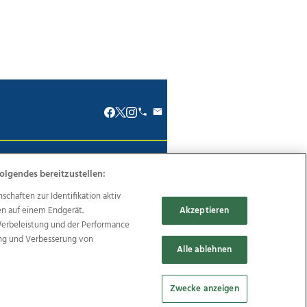
renkodex
Politische Werbung
olgendes bereitzustellen:
haften zur Identifikation aktiv
en auf einem Endgerät.
Akzeptieren
Werbeleistung und der Performance
ung und Verbesserung von
Reise
Promenaden Galerien
Alle ablehnen
Zwecke anzeigen