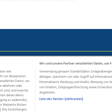
chutz
Impressum
AGB Anzeigekunden
AGB Website
Eh
Wir und unsere Partner verarbeiten Daten, um F
aten wie
Verwendung genauer Standortdaten. Endgeräteeigensc
hl von Akzeptieren
abfragen. Speichern von oder Zugriff auf Information
ere Angebote des Medienhauses Wimmer
 verarbeiten Daten, um
Personalisierte Werbung und Inhalte, Messung von 
le ablehnen oder
von Inhalten, Zielgruppenforschung sowie Entwickl
dio
OÖNachrichten
OÖN Immobilien
OÖN Karriere
OÖN 
ert sind, sind manche
Angeboten.
ionaljobs
wasistlos.at
wirtrauern.at
önnen dieses Menü
Liste der Partner (Lieferanten)
ligung zu widerrufen,
er Webseite klicken
. Ihre Einstellungen