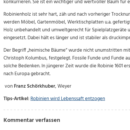
konkurrieren. Sie ist ein wichtiger und wertvoller Baum für 
Robinienholz ist sehr hart, zäh und nach vorheriger Trocknu
werden Möbel, Gartenmöbel, Werktischplatten u.a. gefertig
Holz unbehandelt und umweltgerecht für Spielplatzgeräte
eingesetzt. Dabei hält es länger und ist stabiler als druckim
Der Begriff „heimische Bäume“ wurde nicht unumstritten mi
Christoph Kolumbus, festgelegt. Fossile Funde und Funde aus
solche Bedenken. In jüngerer Zeit wurde die Robinie 1601 e
nach Europa gebracht.
von
Franz Schörkhuber
, Weyer
Tips-Artikel
:
Robinien wird Lebenssaft entzogen
Kommentar verfassen