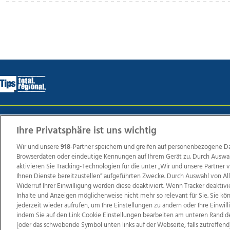
Wir über uns
Mediadaten
Kontakt
Jobs
Datens
Ihre Privatsphäre ist uns wichtig
Wir und unsere
918
-Partner speichern und greifen auf personenbezogene D
Browserdaten oder eindeutige Kennungen auf Ihrem Gerät zu. Durch Auswa
Weit
aktivieren Sie Tracking-Technologien für die unter „Wir und unsere Partner
Ihnen Dienste bereitzustellen“ aufgeführten Zwecke. Durch Auswahl von Al
TV1
di-mog-i.at
OÖNow
Ischler Woche
Life Ra
Widerruf Ihrer Einwilligung werden diese deaktiviert. Wenn Tracker deaktivi
Reg
Inhalte und Anzeigen möglicherweise nicht mehr so relevant für Sie. Sie k
jederzeit wieder aufrufen, um Ihre Einstellungen zu ändern oder Ihre Einwil
indem Sie auf den Link Cookie Einstellungen bearbeiten am unteren Rand d
[oder das schwebende Symbol unten links auf der Webseite, falls zutreffend]