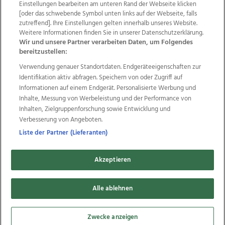
Einstellungen bearbeiten am unteren Rand der Webseite klicken
Wir über uns
Mediadaten
Kontakt
Jobs
[oder das schwebende Symbol unten links auf der Webseite, falls
zutreffend]. Ihre Einstellungen gelten innerhalb unseres Website.
Datenschutz
Impressum
AGB Anzeigekunden
Weitere Informationen finden Sie in unserer Datenschutzerklärung.
AGB Website
Ehrenkodex
Politische Werbung
Wir und unsere Partner verarbeiten Daten, um Folgendes
bereitzustellen:
Verwendung genauer Standortdaten. Endgeräteeigenschaften zur
Weitere Angebote des Medienhauses Wimmer
Identifikation aktiv abfragen. Speichern von oder Zugriff auf
TV1
di-mog-i.at
OÖNow
Ischler Woche
Informationen auf einem Endgerät. Personalisierte Werbung und
Life Radio
OÖNachrichten
OÖN Immobilien
Inhalte, Messung von Werbeleistung und der Performance von
OÖN Karriere
OÖN Reise
Promenaden Galerien
Inhalten, Zielgruppenforschung sowie Entwicklung und
Regionaljobs
wasistlos.at
wirtrauern.at
Verbesserung von Angeboten.
Liste der Partner (Lieferanten)
Akzeptieren
Copyrights © 2026 Tips Zeitungs GmbH & Co KG
Alle ablehnen
developed by
11x11.net
Cookie Einstellungen bearbeiten
Zwecke anzeigen