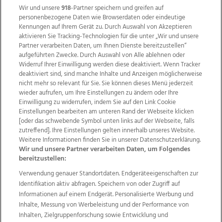
Wir und unsere
918
-Partner speichern und greifen auf
personenbezogene Daten wie Browserdaten oder eindeutige
Kennungen auf Ihrem Gerät zu. Durch Auswahl von Akzeptieren
aktivieren Sie Tracking-Technologien für die unter „Wir und unsere
Partner verarbeiten Daten, um Ihnen Dienste bereitzustellen“
aufgeführten Zwecke. Durch Auswahl von Alle ablehnen oder
Widerruf Ihrer Einwilligung werden diese deaktiviert. Wenn Tracker
deaktiviert sind, sind manche Inhalte und Anzeigen möglicherweise
nicht mehr so relevant für Sie. Sie können dieses Menü jederzeit
wieder aufrufen, um Ihre Einstellungen zu ändern oder Ihre
Einwilligung zu widerrufen, indem Sie auf den Link Cookie
Einstellungen bearbeiten am unteren Rand der Webseite klicken
Wir über uns
Mediadaten
Kontakt
Jobs
[oder das schwebende Symbol unten links auf der Webseite, falls
Datenschutz
Impressum
AGB Anzeigekunden
zutreffend]. Ihre Einstellungen gelten innerhalb unseres Website.
AGB Website
Ehrenkodex
Politische Werbung
Weitere Informationen finden Sie in unserer Datenschutzerklärung.
Wir und unsere Partner verarbeiten Daten, um Folgendes
bereitzustellen:
Weitere Angebote des Medienhauses Wimmer
Verwendung genauer Standortdaten. Endgeräteeigenschaften zur
Identifikation aktiv abfragen. Speichern von oder Zugriff auf
TV1
di-mog-i.at
OÖNow
Ischler Woche
Informationen auf einem Endgerät. Personalisierte Werbung und
Life Radio
OÖNachrichten
OÖN Immobilien
Inhalte, Messung von Werbeleistung und der Performance von
OÖN Karriere
OÖN Reise
Promenaden Galerien
Inhalten, Zielgruppenforschung sowie Entwicklung und
Regionaljobs
wasistlos.at
wirtrauern.at