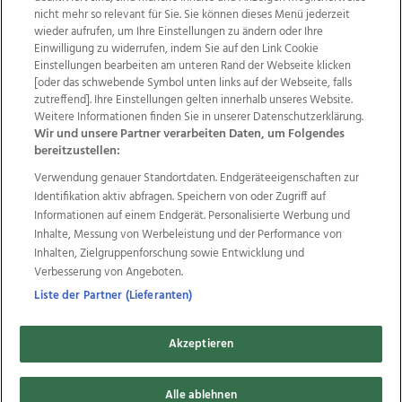
nicht mehr so relevant für Sie. Sie können dieses Menü jederzeit
wieder aufrufen, um Ihre Einstellungen zu ändern oder Ihre
Einwilligung zu widerrufen, indem Sie auf den Link Cookie
Einstellungen bearbeiten am unteren Rand der Webseite klicken
Wir über uns
Mediadaten
Kontakt
Jobs
[oder das schwebende Symbol unten links auf der Webseite, falls
Datenschutz
Impressum
AGB Anzeigekunden
zutreffend]. Ihre Einstellungen gelten innerhalb unseres Website.
AGB Website
Ehrenkodex
Politische Werbung
Weitere Informationen finden Sie in unserer Datenschutzerklärung.
Wir und unsere Partner verarbeiten Daten, um Folgendes
bereitzustellen:
Weitere Angebote des Medienhauses Wimmer
Verwendung genauer Standortdaten. Endgeräteeigenschaften zur
Identifikation aktiv abfragen. Speichern von oder Zugriff auf
TV1
di-mog-i.at
OÖNow
Ischler Woche
Informationen auf einem Endgerät. Personalisierte Werbung und
Life Radio
OÖNachrichten
OÖN Immobilien
Inhalte, Messung von Werbeleistung und der Performance von
OÖN Karriere
OÖN Reise
Promenaden Galerien
Inhalten, Zielgruppenforschung sowie Entwicklung und
Regionaljobs
wasistlos.at
wirtrauern.at
Verbesserung von Angeboten.
Liste der Partner (Lieferanten)
Copyrights © 2026 Tips Zeitungs GmbH & Co KG
Akzeptieren
developed by
11x11.net
Alle ablehnen