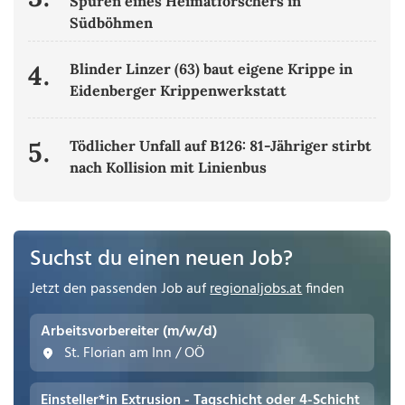
Spuren eines Heimatforschers in
Südböhmen
4.
Blinder Linzer (63) baut eigene Krippe in
Eidenberger Krippenwerkstatt
5.
Tödlicher Unfall auf B126: 81-Jähriger stirbt
nach Kollision mit Linienbus
Suchst du einen neuen Job?
Jetzt den passenden Job auf
regionaljobs.at
finden
Arbeitsvorbereiter (m/w/d)
St. Florian am Inn / OÖ
Einsteller*in Extrusion - Tagschicht oder 4-Schicht