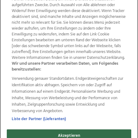
aufgeführten Zwecke. Durch Auswahl von Alle ablehnen oder
Widerruf Ihrer Einwilligung werden diese deaktiviert. Wenn Tracker
deaktiviert sind, sind manche Inhalte und Anzeigen möglicherweise
nicht mehr so relevant für Sie. Sie können dieses Menü jederzeit
wieder aufrufen, um Ihre Einstellungen zu ändern oder Ihre
Einwilligung zu widerrufen, indem Sie auf den Link Cookie
Einstellungen bearbeiten am unteren Rand der Webseite klicken
Wir über uns
Mediadaten
Kontakt
Jobs
[oder das schwebende Symbol unten links auf der Webseite, falls
zutreffend]. Ihre Einstellungen gelten innerhalb unseres Website.
Datenschutz
Impressum
AGB Anzeigekunden
Weitere Informationen finden Sie in unserer Datenschutzerklärung.
AGB Website
Ehrenkodex
Politische Werbung
Wir und unsere Partner verarbeiten Daten, um Folgendes
bereitzustellen:
Verwendung genauer Standortdaten. Endgeräteeigenschaften zur
Weitere Angebote des Medienhauses Wimmer
Identifikation aktiv abfragen. Speichern von oder Zugriff auf
TV1
di-mog-i.at
OÖNow
Ischler Woche
Informationen auf einem Endgerät. Personalisierte Werbung und
Life Radio
OÖNachrichten
OÖN Immobilien
Inhalte, Messung von Werbeleistung und der Performance von
OÖN Karriere
OÖN Reise
Promenaden Galerien
Inhalten, Zielgruppenforschung sowie Entwicklung und
Regionaljobs
wasistlos.at
wirtrauern.at
Verbesserung von Angeboten.
Liste der Partner (Lieferanten)
Akzeptieren