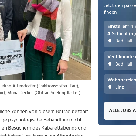
Jetzt den pass
finden
Einsteller*in
4-Schicht (m
Bad Hall
Ventilmonteu
Bad Hall
Wohnbereichs
ueline Altendorfer (Fraktionsobfrau Fair),
Linz
ir), Mona Decker (Obfrau Seelenpflaster)
ALLE JOBS 
liche können von diesem Betrag bezahlt
dige psychologische Behandlung nicht
vielen Besuchern des Kabarettabends und