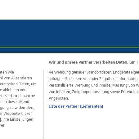
chutz
Impressum
AGB Anzeigekunden
AGB Website
Eh
Wir und unsere Partner verarbeiten Daten, um F
aten wie
Verwendung genauer Standortdaten. Endgeräteeigensc
hl von Akzeptieren
abfragen. Speichern von oder Zugriff auf Information
ere Angebote des Medienhauses Wimmer
 verarbeiten Daten, um
Personalisierte Werbung und Inhalte, Messung von 
le ablehnen oder
von Inhalten, Zielgruppenforschung sowie Entwickl
dio
OÖNachrichten
OÖN Immobilien
OÖN Karriere
OÖN 
ert sind, sind manche
Angeboten.
ionaljobs
wasistlos.at
wirtrauern.at
önnen dieses Menü
Liste der Partner (Lieferanten)
ligung zu widerrufen,
er Webseite klicken
. Ihre Einstellungen
rer
developed by
11x11.net