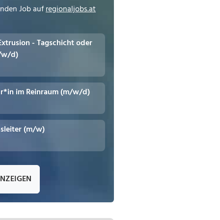
enden Job auf
regionaljobs.at
 Extrusion - Tagschicht oder
/w/d)
r*in im Reinraum (m/w/d)
leiter (m/w)
ANZEIGEN