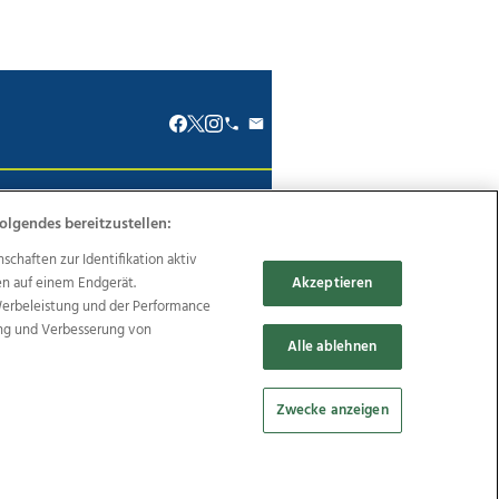
renkodex
Politische Werbung
olgendes bereitzustellen:
haften zur Identifikation aktiv
en auf einem Endgerät.
Akzeptieren
Werbeleistung und der Performance
ung und Verbesserung von
Reise
Promenaden Galerien
Alle ablehnen
Zwecke anzeigen
Cookie Einstellungen bearbeiten