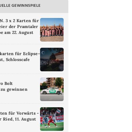
UELLE GEWINNSPIELE
 3 x 2 Karten für
eier der Pramtaler
e am 22. August
ikarten für Eclipse-
st, Schlosscafe
ro Bolt
 zu gewinnen
ten für Vorwärts -
 Ried, 11. August