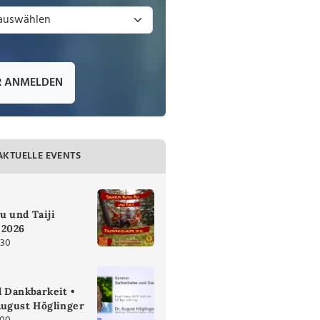
R ANMELDEN
AKTUELLE EVENTS
u und Taiji
 2026
:30
d Dankbarkeit •
August Höglinger