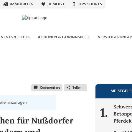
IMMOBILIEN
DI MOG I
TIPS SHORTS
EVENTS & FOTOS
AKTIONEN & GEWINNSPIELE
VERSTEIGERUNGE
Kommentare
Teilen
MEISTGEL
elle hinzufügen
Schwere
1.
Betonpu
chen für Nußdorfer
Pferdek