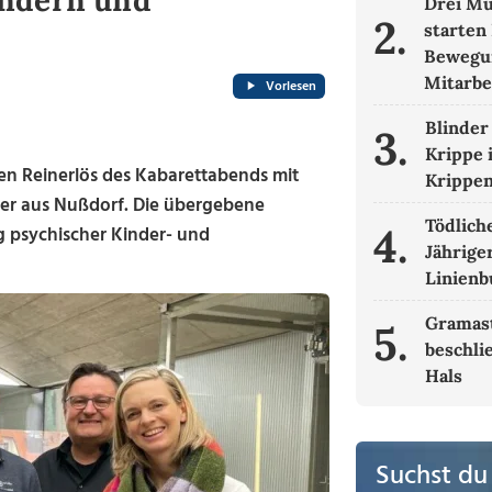
indern und
Drei Mü
2.
starten 
Bewegun
Mitarbe
Vorlesen
Blinder
3.
Krippe 
en Reinerlös des Kabarettabends mit
Krippe
er aus Nußdorf. Die übergebene
Tödliche
4.
 psychischer Kinder- und
Jähriger
Linienb
Gramas
5.
beschli
Hals
Suchst du