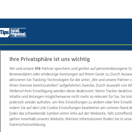
Wir über uns
Mediadaten
Kontakt
Jobs
Datens
Ihre Privatsphäre ist uns wichtig
Wir und unsere
918
-Partner speichern und greifen auf personenbezogene D
Browserdaten oder eindeutige Kennungen auf Ihrem Gerät zu. Durch Auswa
Weit
aktivieren Sie Tracking-Technologien für die unter „Wir und unsere Partner
Ihnen Dienste bereitzustellen“ aufgeführten Zwecke. Durch Auswahl von Al
TV1
di-mog-i.at
OÖNow
Ischler Woche
Life Ra
Widerruf Ihrer Einwilligung werden diese deaktiviert. Wenn Tracker deaktivi
Reg
Inhalte und Anzeigen möglicherweise nicht mehr so relevant für Sie. Sie k
jederzeit wieder aufrufen, um Ihre Einstellungen zu ändern oder Ihre Einwil
indem Sie auf den Link Cookie Einstellungen bearbeiten am unteren Rand d
[oder das schwebende Symbol unten links auf der Webseite, falls zutreffend]
gelten innerhalb unseres Website. Weitere Informationen finden Sie in unse
Copyrights © 2026 Tips Zeitungs GmbH & Co KG
Datenschutzerklärung.