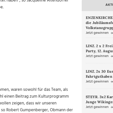
stet haben“, so Jacqueline Altendorfer
AKT
e.
ENZENKIRCHEN.
die Jubiläumsf
Volkstanzgrupp
Jetzt gewinnen
LINZ. 2 x 2 Fre
Party, 12. Augu
Jetzt gewinnen
LINZ. 2x 30 Eu
Fahrtguthaben
Jetzt gewinnen
mmen, waren sowohl für das Team, als
owohl einen Beitrag zum Kulturprogramm
STEYR. 3x2 Kar
Junge Wikinger
wollen zeigen, dass wir unseren
Jetzt gewinnen
“, so Robert Gumpenberger, Obmann der