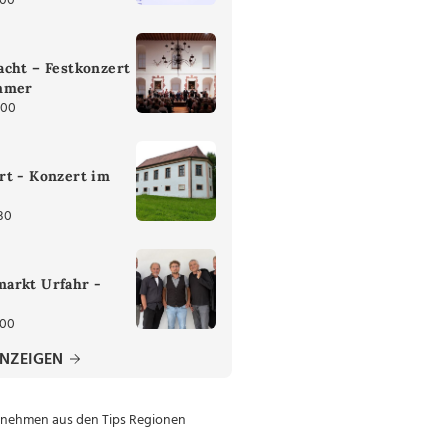
:00
cht – Festkonzert
mmer
:00
rt - Konzert im
30
arkt Urfahr -
:00
ANZEIGEN