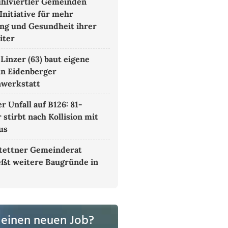
hlviertler Gemeinden
Initiative für mehr
g und Gesundheit ihrer
iter
 Linzer (63) baut eigene
in Eidenberger
nwerkstatt
r Unfall auf B126: 81-
 stirbt nach Kollision mit
us
tettner Gemeinderat
eßt weitere Baugründe in
 einen neuen Job?