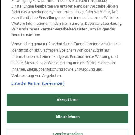
Einwilligung zu widerrufen, indem Sie auf den Link Cookie
Einstellungen bearbeiten am unteren Rand der Webseite klicken
Wir über uns
Mediadaten
Kontakt
Jobs
[oder das schwebende Symbol unten links auf der Webseite, falls
zutreffend]. Ihre Einstellungen gelten innerhalb unseres Website.
Datenschutz
Impressum
AGB Anzeigekunden
Weitere Informationen finden Sie in unserer Datenschutzerklärung.
AGB Website
Ehrenkodex
Politische Werbung
Wir und unsere Partner verarbeiten Daten, um Folgendes
bereitzustellen:
Verwendung genauer Standortdaten. Endgeräteeigenschaften zur
Weitere Angebote des Medienhauses Wimmer
Identifikation aktiv abfragen. Speichern von oder Zugriff auf
TV1
di-mog-i.at
OÖNow
Ischler Woche
Informationen auf einem Endgerät. Personalisierte Werbung und
Life Radio
OÖNachrichten
OÖN Immobilien
Inhalte, Messung von Werbeleistung und der Performance von
OÖN Karriere
OÖN Reise
Promenaden Galerien
Inhalten, Zielgruppenforschung sowie Entwicklung und
Regionaljobs
wasistlos.at
wirtrauern.at
Verbesserung von Angeboten.
Liste der Partner (Lieferanten)
Akzeptieren
Copyrights © 2026 Tips Zeitungs GmbH & Co KG
Alle ablehnen
developed by
11x11.net
Cookie Einstellungen bearbeiten
Zwecke anzeigen