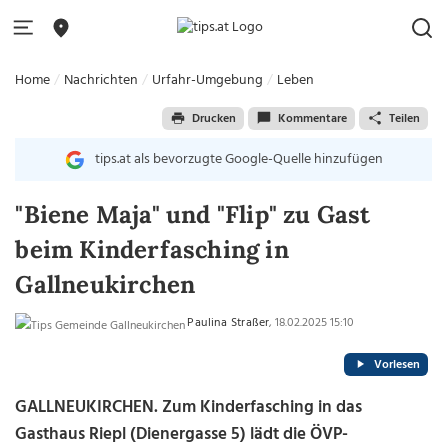
Home
Nachrichten
Urfahr-Umgebung
Leben
Drucken
Kommentare
Teilen
tips.at als bevorzugte Google-Quelle hinzufügen
"Biene Maja" und "Flip" zu Gast
beim Kinderfasching in
Gallneukirchen
Paulina Straßer
, 18.02.2025 15:10
Vorlesen
GALLNEUKIRCHEN. Zum Kinderfasching in das
Gasthaus Riepl (Dienergasse 5) lädt die ÖVP-