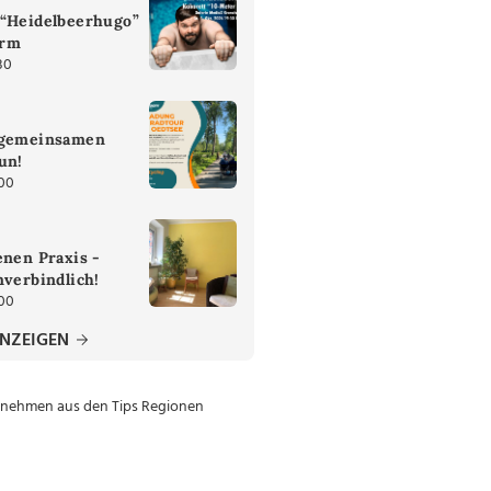
 “Heidelbeerhugo”
urm
30
 gemeinsamen
un!
:00
enen Praxis -
nverbindlich!
:00
ANZEIGEN