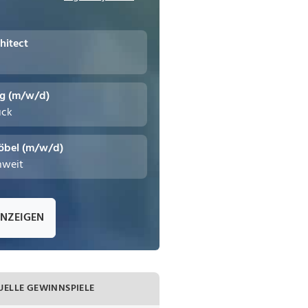
hitect
ng (m/w/d)
uck
öbel (m/w/d)
hweit
ANZEIGEN
UELLE GEWINNSPIELE