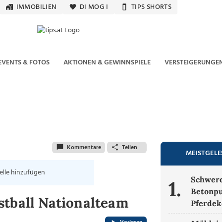
IMMOBILIEN
DI MOG I
TIPS SHORTS
EVENTS & FOTOS
AKTIONEN & GEWINNSPIELE
VERSTEIGERUNGE
Kommentare
Teilen
MEISTGEL
elle hinzufügen
Schwere
1.
Betonpu
stball Nationalteam
Pferdek