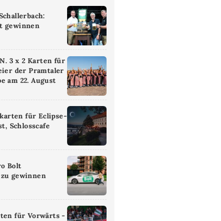
Schallerbach:
t gewinnen
 3 x 2 Karten für
eier der Pramtaler
e am 22. August
ikarten für Eclipse-
st, Schlosscafe
ro Bolt
 zu gewinnen
ten für Vorwärts -