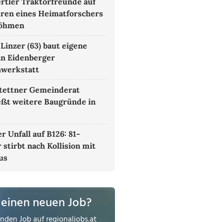
rtler Traktorfreunde auf
ren eines Heimatforschers
böhmen
 Linzer (63) baut eigene
in Eidenberger
nwerkstatt
tettner Gemeinderat
eßt weitere Baugründe in
r Unfall auf B126: 81-
 stirbt nach Kollision mit
us
 einen neuen Job?
enden Job auf
regionaljobs.at