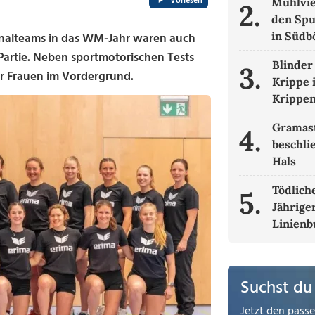
Vorlesen
Mühlvie
2.
den Spu
in Süd
onalteams in das WM-Jahr waren auch
 Partie. Neben sportmotorischen Tests
Blinder
3.
er Frauen im Vordergrund.
Krippe 
Krippe
Gramas
4.
beschli
Hals
Tödliche
5.
Jähriger
Linienb
Suchst du
Jetzt den pass