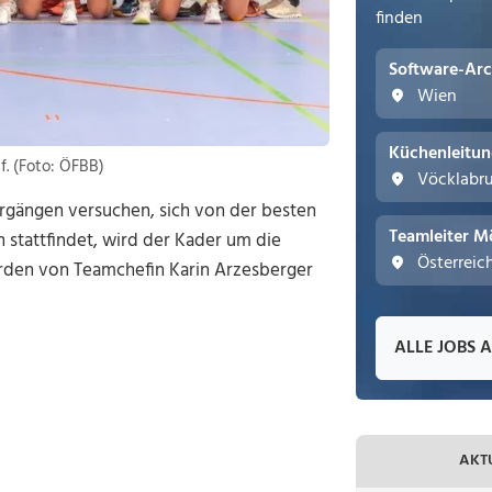
finden
Software-Arc
Wien
Küchenleitu
. (Foto: ÖFBB)
Vöcklabr
rgängen versuchen, sich von der besten
Teamleiter M
 stattfindet, wird der Kader um die
Österreic
erden von Teamchefin Karin Arzesberger
ALLE JOBS 
AKT