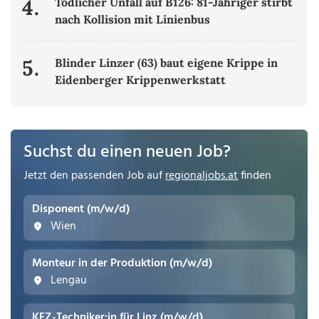
4.
Tödlicher Unfall auf B126: 81-Jähriger stirbt
nach Kollision mit Linienbus
5.
Blinder Linzer (63) baut eigene Krippe in
Eidenberger Krippenwerkstatt
Suchst du einen neuen Job?
Jetzt den passenden Job auf
regionaljobs.at
finden
Disponent (m/w/d)
Wien
Monteur in der Produktion (m/w/d)
Lengau
KFZ-Techniker:in für Linz (m/w/d)