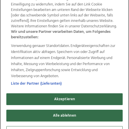
Einwilligung zu widerrufen, indem Sie auf den Link Cookie
Einstellungen bearbeiten am unteren Rand der Webseite klicken
Wir über uns
Mediadaten
Kontakt
Jobs
[oder das schwebende Symbol unten links auf der Webseite, falls
zutreffend]. Ihre Einstellungen gelten innerhalb unseres Website.
Datenschutz
Impressum
AGB Anzeigekunden
Weitere Informationen finden Sie in unserer Datenschutzerklärung.
AGB Website
Ehrenkodex
Politische Werbung
Wir und unsere Partner verarbeiten Daten, um Folgendes
bereitzustellen:
Verwendung genauer Standortdaten. Endgeräteeigenschaften zur
Weitere Angebote des Medienhauses Wimmer
Identifikation aktiv abfragen. Speichern von oder Zugriff auf
TV1
di-mog-i.at
OÖNow
Ischler Woche
Informationen auf einem Endgerät. Personalisierte Werbung und
Life Radio
OÖNachrichten
OÖN Immobilien
Inhalte, Messung von Werbeleistung und der Performance von
OÖN Karriere
OÖN Reise
Promenaden Galerien
Inhalten, Zielgruppenforschung sowie Entwicklung und
Regionaljobs
wasistlos.at
wirtrauern.at
Verbesserung von Angeboten.
Liste der Partner (Lieferanten)
Akzeptieren
Copyrights © 2026 Tips Zeitungs GmbH & Co KG
Alle ablehnen
developed by
11x11.net
Cookie Einstellungen bearbeiten