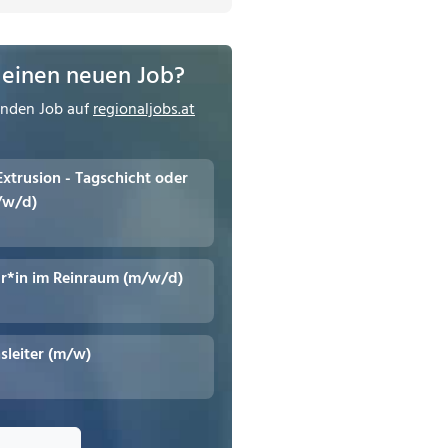
 einen neuen Job?
enden Job auf
regionaljobs.at
 Extrusion - Tagschicht oder
/w/d)
r*in im Reinraum (m/w/d)
leiter (m/w)