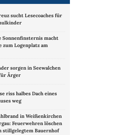
reuz sucht Lesecoaches für
hulkinder
le Sonnenfinsternis macht
e zum Logenplatz am
l
der sorgen in Seewalchen
für Ärger
e riss halbes Dach eines
uses weg
hlbrand in Weißenkirchen
rgau: Feuerwehren löschen
n stillgelegtem Bauernhof