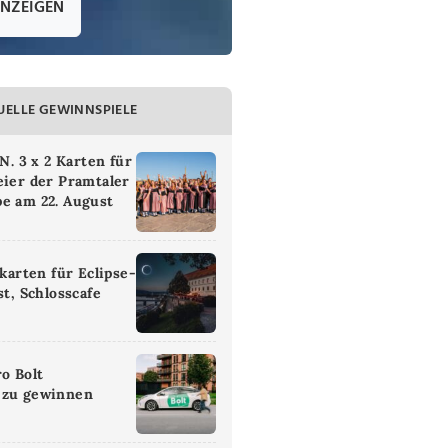
ANZEIGEN
UELLE GEWINNSPIELE
 3 x 2 Karten für
eier der Pramtaler
e am 22. August
ikarten für Eclipse-
st, Schlosscafe
ro Bolt
 zu gewinnen