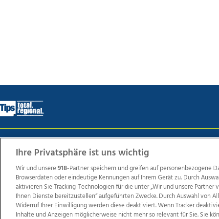
Wir über uns
Mediadaten
Kontakt
Jobs
Datens
Ihre Privatsphäre ist uns wichtig
Wir und unsere
918
-Partner speichern und greifen auf personenbezogene D
Browserdaten oder eindeutige Kennungen auf Ihrem Gerät zu. Durch Auswa
Weit
aktivieren Sie Tracking-Technologien für die unter „Wir und unsere Partner
Ihnen Dienste bereitzustellen“ aufgeführten Zwecke. Durch Auswahl von Al
TV1
di-mog-i.at
OÖNow
Ischler Woche
Life Ra
Widerruf Ihrer Einwilligung werden diese deaktiviert. Wenn Tracker deaktivi
Reg
Inhalte und Anzeigen möglicherweise nicht mehr so relevant für Sie. Sie k