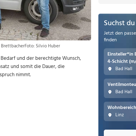
Suchst du
Jetzt den pass
finden
t BrettbacherFoto: Silvio Huber
Einsteller*in
d Bedarf und der berechtigte Wunsch,
4-Schicht (m
satz und somit die Dauer, die
Bad Hall
nspruch nimmt.
Ventilmonteu
Bad Hall
Wohnbereichs
Linz