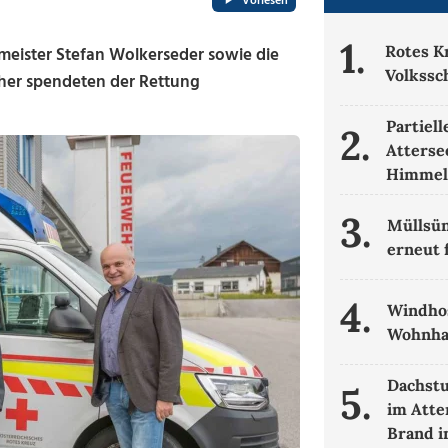
Vorlesen
1.
Rotes K
eister Stefan Wolkerseder sowie die
Volkssc
her spendeten der Rettung
Partiel
2.
Atterse
Himme
3.
Müllsün
erneut 
4.
Windhos
Wohnha
Dachstu
5.
im Atte
Brand i