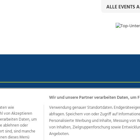
ALLE EVENTS 
chutz
Impressum
AGB Anzeigekunden
AGB Website
Eh
Wir und unsere Partner verarbeiten Daten, um F
aten wie
Verwendung genauer Standortdaten. Endgeräteeigensc
hl von Akzeptieren
abfragen. Speichern von oder Zugriff auf Information
ere Angebote des Medienhauses Wimmer
 verarbeiten Daten, um
Personalisierte Werbung und Inhalte, Messung von 
le ablehnen oder
von Inhalten, Zielgruppenforschung sowie Entwickl
dio
OÖNachrichten
OÖN Immobilien
OÖN Karriere
OÖN 
ert sind, sind manche
Angeboten.
ionaljobs
wasistlos.at
wirtrauern.at
önnen dieses Menü