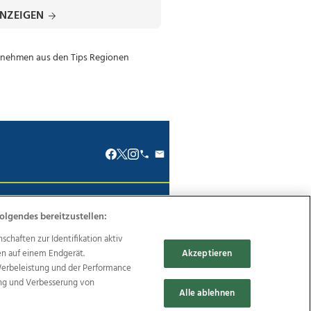
ANZEIGEN
renkodex
Politische Werbung
olgendes bereitzustellen:
haften zur Identifikation aktiv
en auf einem Endgerät.
Akzeptieren
Werbeleistung und der Performance
ung und Verbesserung von
Reise
Promenaden Galerien
Alle ablehnen