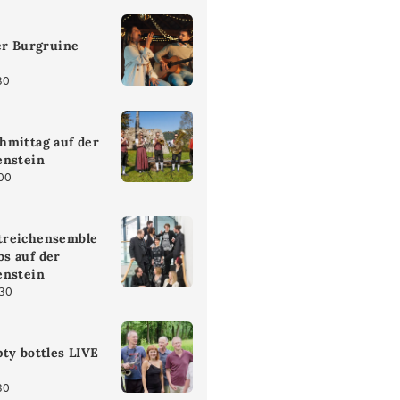
er Burgruine
30
hmittag auf der
enstein
:00
treichensemble
s auf der
enstein
:30
ty bottles LIVE
30