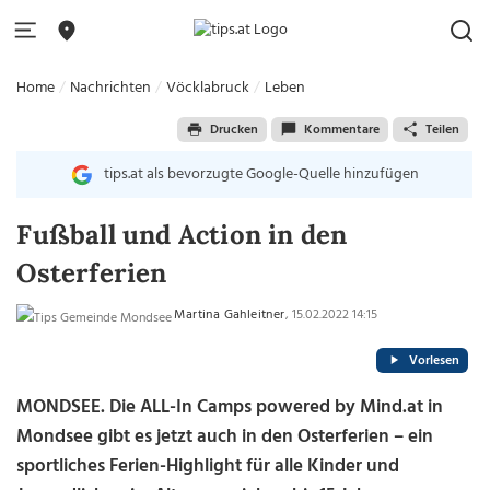
Home
Nachrichten
Vöcklabruck
Leben
Drucken
Kommentare
Teilen
tips.at als bevorzugte Google-Quelle hinzufügen
Fußball und Action in den
Osterferien
Martina Gahleitner
, 15.02.2022 14:15
Vorlesen
MONDSEE. Die ALL-In Camps powered by Mind.at in
Mondsee gibt es jetzt auch in den Osterferien – ein
sportliches Ferien-Highlight für alle Kinder und