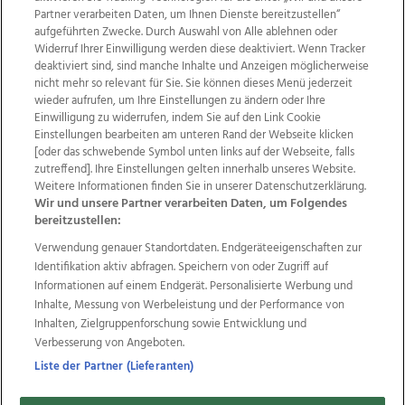
Partner verarbeiten Daten, um Ihnen Dienste bereitzustellen“
aufgeführten Zwecke. Durch Auswahl von Alle ablehnen oder
Widerruf Ihrer Einwilligung werden diese deaktiviert. Wenn Tracker
deaktiviert sind, sind manche Inhalte und Anzeigen möglicherweise
nicht mehr so relevant für Sie. Sie können dieses Menü jederzeit
wieder aufrufen, um Ihre Einstellungen zu ändern oder Ihre
Einwilligung zu widerrufen, indem Sie auf den Link Cookie
Einstellungen bearbeiten am unteren Rand der Webseite klicken
Wir über uns
Mediadaten
Kontakt
Jobs
[oder das schwebende Symbol unten links auf der Webseite, falls
Datenschutz
Impressum
AGB Anzeigekunden
zutreffend]. Ihre Einstellungen gelten innerhalb unseres Website.
AGB Website
Ehrenkodex
Politische Werbung
Weitere Informationen finden Sie in unserer Datenschutzerklärung.
Wir und unsere Partner verarbeiten Daten, um Folgendes
bereitzustellen:
Weitere Angebote des Medienhauses Wimmer
Verwendung genauer Standortdaten. Endgeräteeigenschaften zur
Identifikation aktiv abfragen. Speichern von oder Zugriff auf
TV1
di-mog-i.at
OÖNow
Ischler Woche
Informationen auf einem Endgerät. Personalisierte Werbung und
Life Radio
OÖNachrichten
OÖN Immobilien
Inhalte, Messung von Werbeleistung und der Performance von
OÖN Karriere
OÖN Reise
Promenaden Galerien
Inhalten, Zielgruppenforschung sowie Entwicklung und
Regionaljobs
wasistlos.at
wirtrauern.at
Verbesserung von Angeboten.
Liste der Partner (Lieferanten)