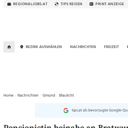
REGIONALJOBS.AT
TIPS REISEN
PRINT ANZEIGE
BEZIRK AUSWÄHLEN
NACHRICHTEN
FREIZEIT
Home
Nachrichten
Gmünd
Blaulicht
tips.at als bevorzugte Google-Qu
Pensionistin beinahe an Bratwurs