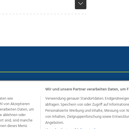
chutz
Impressum
AGB Anzeigekunden
AGB Website
Eh
Wir und unsere Partner verarbeiten Daten, um F
aten wie
Verwendung genauer Standortdaten. Endgeräteeigensc
hl von Akzeptieren
abfragen. Speichern von oder Zugriff auf Information
ere Angebote des Medienhauses Wimmer
 verarbeiten Daten, um
Personalisierte Werbung und Inhalte, Messung von 
dio
OÖNachrichten
OÖN Immobilien
OÖN Karriere
OÖN 
le ablehnen oder
von Inhalten, Zielgruppenforschung sowie Entwickl
ert sind, sind manche
ionaljobs
wasistlos.at
wirtrauern.at
Angeboten.
önnen dieses Menü