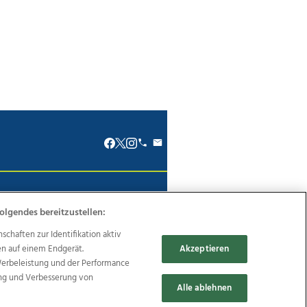
renkodex
Politische Werbung
olgendes bereitzustellen:
haften zur Identifikation aktiv
en auf einem Endgerät.
Akzeptieren
Werbeleistung und der Performance
Reise
Promenaden Galerien
ung und Verbesserung von
Alle ablehnen