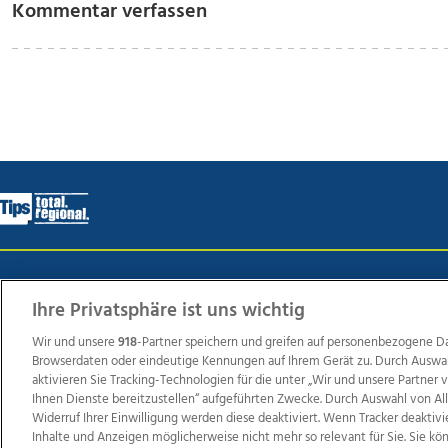
Kommentar verfassen
Wir über uns
Mediadaten
Kontakt
Jobs
Datens
Ihre Privatsphäre ist uns wichtig
Wir und unsere
918
-Partner speichern und greifen auf personenbezogene D
Browserdaten oder eindeutige Kennungen auf Ihrem Gerät zu. Durch Auswa
Weit
aktivieren Sie Tracking-Technologien für die unter „Wir und unsere Partner
TV1
di-mog-i.at
OÖNow
Ischler Woche
Life Ra
Ihnen Dienste bereitzustellen“ aufgeführten Zwecke. Durch Auswahl von Al
Widerruf Ihrer Einwilligung werden diese deaktiviert. Wenn Tracker deaktivi
Reg
Inhalte und Anzeigen möglicherweise nicht mehr so relevant für Sie. Sie k