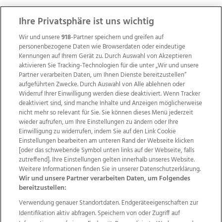
ZUR NACHRICHTENÜBERSICHT
Ihre Privatsphäre ist uns wichtig
Wir und unsere
918
-Partner speichern und greifen auf
personenbezogene Daten wie Browserdaten oder eindeutige
Kennungen auf Ihrem Gerät zu. Durch Auswahl von Akzeptieren
aktivieren Sie Tracking-Technologien für die unter „Wir und unsere
Partner verarbeiten Daten, um Ihnen Dienste bereitzustellen“
aufgeführten Zwecke. Durch Auswahl von Alle ablehnen oder
Widerruf Ihrer Einwilligung werden diese deaktiviert. Wenn Tracker
deaktiviert sind, sind manche Inhalte und Anzeigen möglicherweise
nicht mehr so relevant für Sie. Sie können dieses Menü jederzeit
wieder aufrufen, um Ihre Einstellungen zu ändern oder Ihre
Einwilligung zu widerrufen, indem Sie auf den Link Cookie
Einstellungen bearbeiten am unteren Rand der Webseite klicken
Wir über uns
Mediadaten
Kontakt
Jobs
[oder das schwebende Symbol unten links auf der Webseite, falls
Datenschutz
Impressum
AGB Anzeigekunden
zutreffend]. Ihre Einstellungen gelten innerhalb unseres Website.
Weitere Informationen finden Sie in unserer Datenschutzerklärung.
AGB Website
Ehrenkodex
Politische Werbung
Wir und unsere Partner verarbeiten Daten, um Folgendes
bereitzustellen:
Verwendung genauer Standortdaten. Endgeräteeigenschaften zur
Weitere Angebote des Medienhauses Wimmer
Identifikation aktiv abfragen. Speichern von oder Zugriff auf