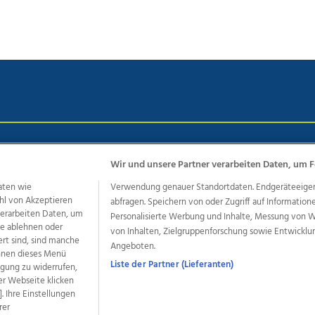
chutz
Impressum
AGB Anzeigekunden
AGB Website
Eh
Wir und unsere Partner verarbeiten Daten, um F
aten wie
Verwendung genauer Standortdaten. Endgeräteeigensc
hl von Akzeptieren
abfragen. Speichern von oder Zugriff auf Information
ere Angebote des Medienhauses Wimmer
 verarbeiten Daten, um
Personalisierte Werbung und Inhalte, Messung von 
dio
OÖNachrichten
OÖN Immobilien
OÖN Karriere
OÖN 
le ablehnen oder
von Inhalten, Zielgruppenforschung sowie Entwickl
ert sind, sind manche
ionaljobs
wasistlos.at
wirtrauern.at
Angeboten.
önnen dieses Menü
Liste der Partner (Lieferanten)
ligung zu widerrufen,
er Webseite klicken
. Ihre Einstellungen
developed by
11x11.net
rer