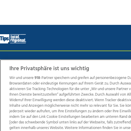
Wir über uns
Mediadaten
Kontakt
Jobs
Datens
Ihre Privatsphäre ist uns wichtig
Wir und unsere
918
-Partner speichern und greifen auf personenbezogene D
Browserdaten oder eindeutige Kennungen auf Ihrem Gerät zu. Durch Auswa
Weit
aktivieren Sie Tracking-Technologien für die unter „Wir und unsere Partner
TV1
di-mog-i.at
OÖNow
Ischler Woche
Life Ra
Ihnen Dienste bereitzustellen“ aufgeführten Zwecke. Durch Auswahl von Al
Widerruf Ihrer Einwilligung werden diese deaktiviert. Wenn Tracker deaktivi
Reg
Inhalte und Anzeigen möglicherweise nicht mehr so relevant für Sie. Sie k
jederzeit wieder aufrufen, um Ihre Einstellungen zu ändern oder Ihre Einwil
indem Sie auf den Link Cookie Einstellungen bearbeiten am unteren Rand d
[oder das schwebende Symbol unten links auf der Webseite, falls zutreffend]
Copyrights © 2026 Tips Zeitungs GmbH & Co KG
gelten innerhalb unseres Website. Weitere Informationen finden Sie in unse