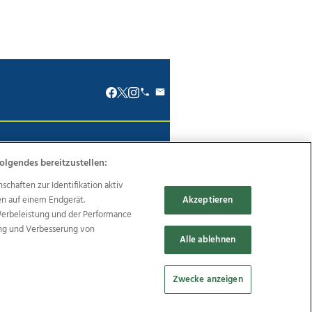
renkodex
Politische Werbung
olgendes bereitzustellen:
haften zur Identifikation aktiv
en auf einem Endgerät.
Akzeptieren
Werbeleistung und der Performance
Reise
Promenaden Galerien
ung und Verbesserung von
Alle ablehnen
Zwecke anzeigen
Cookie Einstellungen bearbeiten