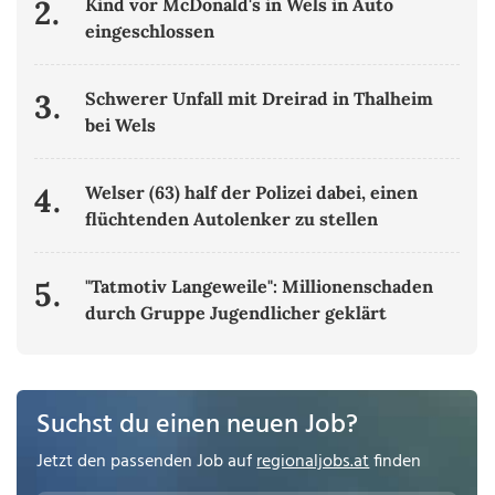
2.
Kind vor McDonald's in Wels in Auto
eingeschlossen
3.
Schwerer Unfall mit Dreirad in Thalheim
bei Wels
4.
Welser (63) half der Polizei dabei, einen
flüchtenden Autolenker zu stellen
5.
"Tatmotiv Langeweile": Millionenschaden
durch Gruppe Jugendlicher geklärt
Suchst du einen neuen Job?
Jetzt den passenden Job auf
regionaljobs.at
finden