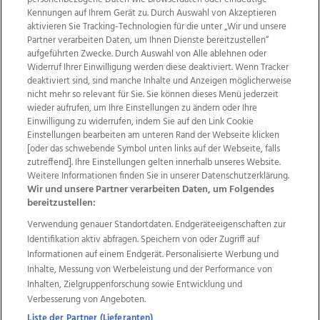
Kennungen auf Ihrem Gerät zu. Durch Auswahl von Akzeptieren
aktivieren Sie Tracking-Technologien für die unter „Wir und unsere
Partner verarbeiten Daten, um Ihnen Dienste bereitzustellen“
aufgeführten Zwecke. Durch Auswahl von Alle ablehnen oder
Widerruf Ihrer Einwilligung werden diese deaktiviert. Wenn Tracker
deaktiviert sind, sind manche Inhalte und Anzeigen möglicherweise
nicht mehr so relevant für Sie. Sie können dieses Menü jederzeit
wieder aufrufen, um Ihre Einstellungen zu ändern oder Ihre
Einwilligung zu widerrufen, indem Sie auf den Link Cookie
Einstellungen bearbeiten am unteren Rand der Webseite klicken
Wir über uns
Mediadaten
Kontakt
Jobs
[oder das schwebende Symbol unten links auf der Webseite, falls
Datenschutz
Impressum
AGB Anzeigekunden
zutreffend]. Ihre Einstellungen gelten innerhalb unseres Website.
Weitere Informationen finden Sie in unserer Datenschutzerklärung.
AGB Website
Ehrenkodex
Politische Werbung
Wir und unsere Partner verarbeiten Daten, um Folgendes
bereitzustellen:
Verwendung genauer Standortdaten. Endgeräteeigenschaften zur
Weitere Angebote des Medienhauses Wimmer
Identifikation aktiv abfragen. Speichern von oder Zugriff auf
TV1
di-mog-i.at
OÖNow
Ischler Woche
Informationen auf einem Endgerät. Personalisierte Werbung und
Life Radio
OÖNachrichten
OÖN Immobilien
Inhalte, Messung von Werbeleistung und der Performance von
OÖN Karriere
OÖN Reise
Promenaden Galerien
Inhalten, Zielgruppenforschung sowie Entwicklung und
Regionaljobs
wasistlos.at
wirtrauern.at
Verbesserung von Angeboten.
Liste der Partner (Lieferanten)